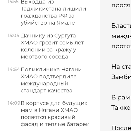
Выходца из
15:55
прося
Таджикистана лишили
гражданства РФ за
убийство на Ямале
Власт
Дачнику из Сургута
между
15:05
ХМАО грозит семь лет
протя
колонии за кражу у
мертвого соседа
На ст
Поликлиника Нягани
14:54
ХМАО подтвердила
Замби
международный
стандарт качества
В рам
В корпусе для будущих
14:09
Также
мам в Нягани ХМАО
появятся красивый
фасад и теплые батареи
После