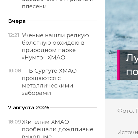
плесени
Вчера
Ученые нашли редкую
12:21
болотную орхидею в
природном парке
Лу
«Нумто» ХМАО
п
В Сургуте ХМАО
10:08
прощаются с
металлическими
заборами
7 августа 2026
Фото: 
Жителям ХМАО
18:09
пообещали дождливые
Источн
выходные