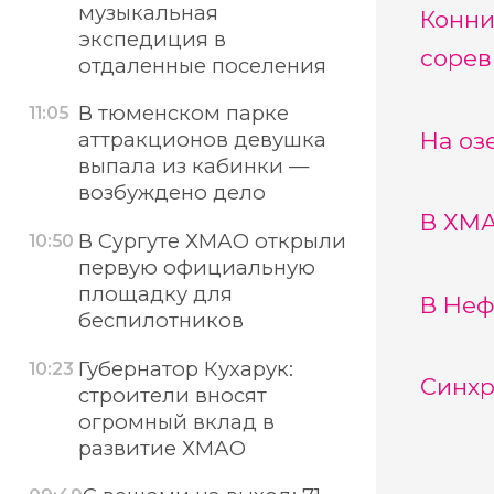
музыкальная
Конни
экспедиция в
сорев
отдаленные поселения
В тюменском парке
11:05
На оз
аттракционов девушка
выпала из кабинки —
возбуждено дело
В ХМА
В Сургуте ХМАО открыли
10:50
первую официальную
площадку для
В Неф
беспилотников
Губернатор Кухарук:
10:23
Синхр
строители вносят
огромный вклад в
развитие ХМАО