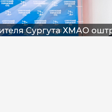
ителя Сургута ХМАО оштр
а фиктивную регистрацию
суды Югры
утский суд вынес приговор за 
ационный учет