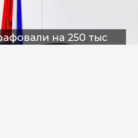
афовали на 250 тыс
 семи мигрантов
фиктивную постановку на