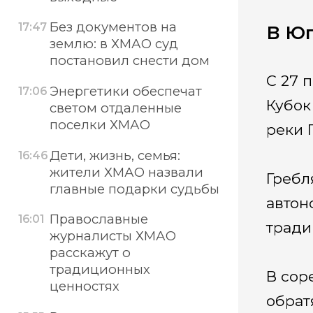
Без документов на
17:47
В Юг
землю: в ХМАО суд
постановил снести дом
С 27 
Энергетики обеспечат
17:06
Кубок
светом отдаленные
поселки ХМАО
реки 
Дети, жизнь, семья:
16:46
жители ХМАО назвали
Гребл
главные подарки судьбы
автон
Православные
16:01
тради
журналисты ХМАО
расскажут о
традиционных
В сор
ценностях
обрат