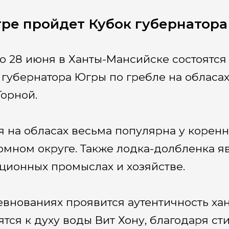
ре пройдет Кубок губернатора 
по 28 июня в Ханты-Мансийске состоят
 губернатора Югры по гребле на обласа
Горной.
я на обласах весьма популярна у корен
омном округе. Также лодка-долбленка 
ционных промыслах и хозяйстве.
евнованиях проявится аутентичность ха
ятся к духу воды Вит Хону, благодаря с