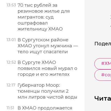
70 тыс рублей за
13:53
резиновое жилье для
мигрантов: суд
оштрафовал
жительницу ХМАО
В Сургутском районе
13:01
Подел
ХМАО утонул мужчина —
тело ищут спасатели
В Сургуте ХМАО
12:52
#
Х
появился новый мурал о
городе и его жителях
#
со
Губернатор Моор:
12:17
тюменцы получили 2
млн литров чистой воды
Чита
В ХМАО продолжается
11:51