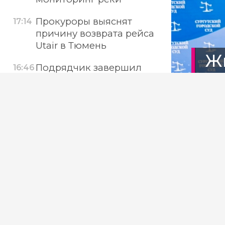
Прокуроры выяснят
17:14
причину возврата рейса
Utair в Тюмень
Ж
Подрядчик завершил
16:46
з
ремонт 11 км трассы
Стрежевой —
Нижневартовск ХМАО
Студентов из ЮАР в
16:17
Тюмени научили делать
Фото: 
куклу-оберег
ХМАО вошел в пятерку
15:55
Сург
лидеров по замене
лифтов
мигр
В Тюмени собрали тонну
15:17