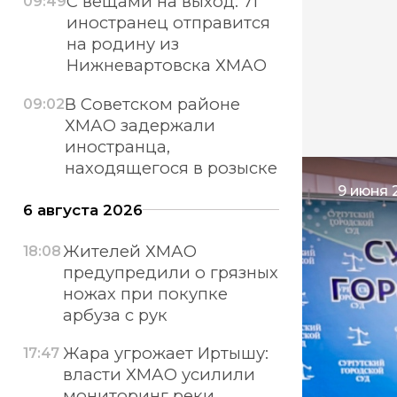
С вещами на выход: 71
09:49
иностранец отправится
на родину из
Нижневартовска ХМАО
В Советском районе
09:02
ХМАО задержали
иностранца,
находящегося в розыске
9 июня 
6 августа 2026
Жителей ХМАО
18:08
предупредили о грязных
ножах при покупке
арбуза с рук
Жара угрожает Иртышу:
17:47
власти ХМАО усилили
мониторинг реки