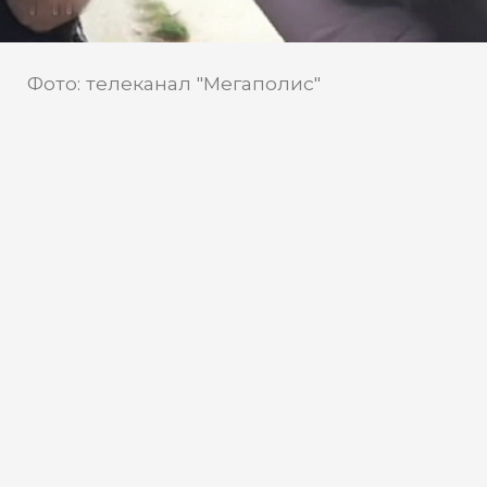
Фото: телеканал "Мегаполис"
телеканал "Мегаполис"
Источник:
У зооволонтеров Мегиона
появился свободный доступ к
питомцам приюта
В жизни бездомных животных в
Мегионе произошли большие
перемены. Месяц назад комиссия, в
которую вошел глава города, после