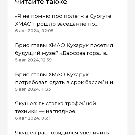
Читайте также
«Я не помню про полет»: в Сургуте
ХМАО прошло заседание по
резонансному делу «Барсов»
6 авг 2024, 02:05
Врио главы ХМАО Кухарук посетил
будущий музей «Барсова гора» в
Сургутском районе
5 авг 2024, 12:59
Врио главы ХМАО Кухарук
потребовал сдать в срок бассейн и
детский городок в Сургутском
5 авг 2024, 11:33
районе
Якушев: выставка трофейной
техники — наглядное
подтверждение несгибаемой воли
6 авг 2024, 06:11
наших бойцов
Якушев распорядился увеличить