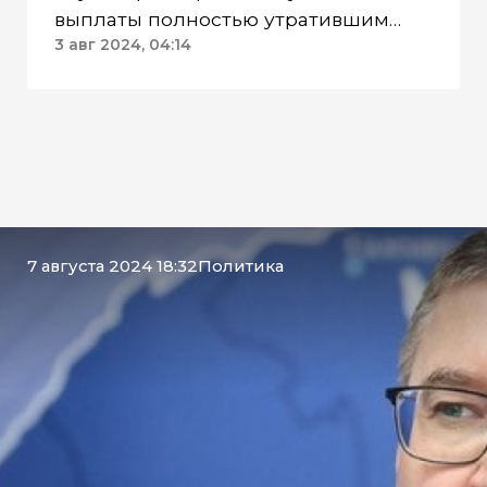
выплаты полностью утратившим
имущество тагильчанам
3 авг 2024, 04:14
7 августа 2024 18:32
Политика