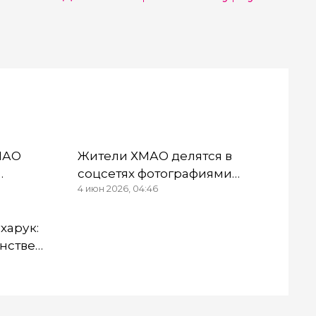
ХМАО
Жители ХМАО делятся в
соцсетях фотографиями
4 июн 2026, 04:46
ацию его
двойной радуги
харук:
инстве