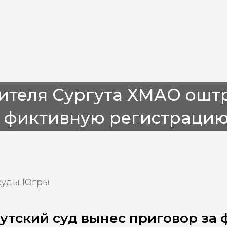
ителя Сургута ХМАО оштр
а фиктивную регистрацию
суды Югры
утский суд вынес приговор за 