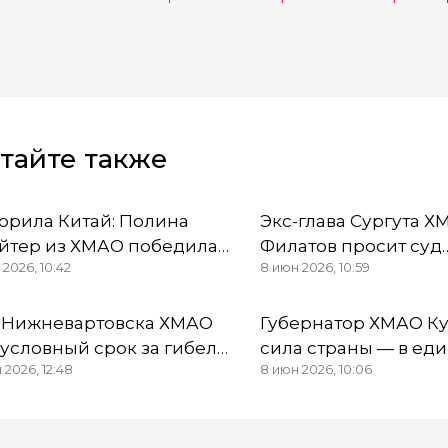
О
тайте также
орила Китай: Полина
Экс-глава Сургута 
йтер из ХМАО победила
Филатов просит суд
 2026, 10:42
8 июн 2026, 10:59
онкурсе Queen Beauty
изменить квалифик
rnational
действий
 Нижневартовска ХМАО
Губернатор ХМАО Ку
 условный срок за гибель
сила страны — в ед
 2026, 12:48
8 июн 2026, 10:06
ей при взрыве в
народов
гоэтажке