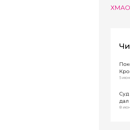
ХМА
Чи
Пок
Кро
5 июн
в к
Inte
Суд
дал
8 июн
люд
мно