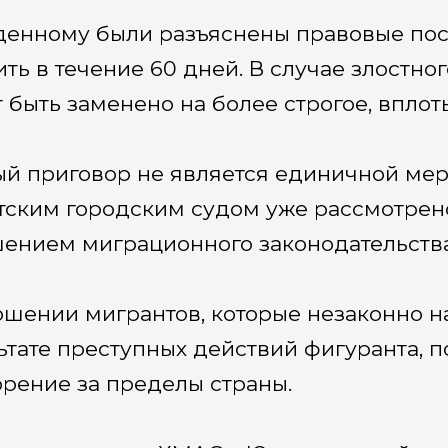
енному были разъяснены правовые пос
ить в течение 60 дней. В случае злостно
 быть заменено на более строгое, вплот
й приговор не является единичной меро
тским городским судом уже рассмотрено 
ением миграционного законодательства
ошении мигрантов, которые незаконно н
ьтате преступных действий фигуранта,
рение за пределы страны.