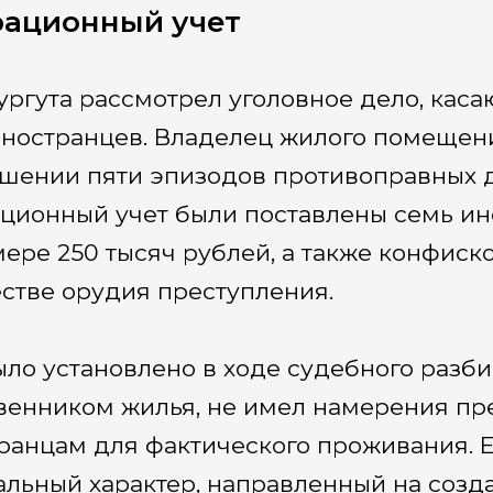
ационный учет
ургута рассмотрел уголовное дело, кас
иностранцев. Владелец жилого помещен
шении пяти эпизодов противоправных де
ционный учет были поставлены семь ин
мере 250 тысяч рублей, а также конфис
естве орудия преступления.
ыло установлено в ходе судебного разб
венником жилья, не имел намерения п
ранцам для фактического проживания. 
льный характер, направленный на созд