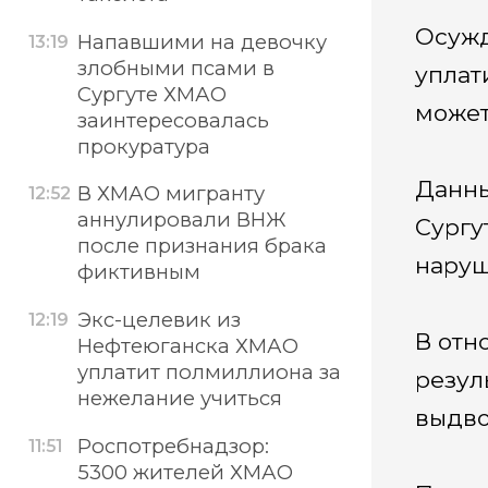
Осужд
Напавшими на девочку
13:19
злобными псами в
уплат
Сургуте ХМАО
может
заинтересовалась
прокуратура
Данны
В ХМАО мигранту
12:52
аннулировали ВНЖ
Сургу
после признания брака
наруш
фиктивным
Экс-целевик из
12:19
В отн
Нефтеюганска ХМАО
уплатит полмиллиона за
резул
нежелание учиться
выдво
Роспотребнадзор:
11:51
5300 жителей ХМАО