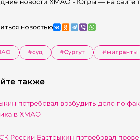
дние новости ХМАО - Югры — на сайте 
иться новостью
МАО
#
суд
#
Сургут
#
мигранты
йте также
ыкин потребовал возбудить дело по фак
ика в ХМАО
 СК России Бастрыкин потребовал прове