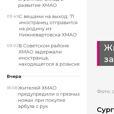
развитие ХМАО
С вещами на выход: 71
09:49
иностранец отправится
на родину из
Нижневартовска ХМАО
Ж
В Советском районе
09:02
ХМАО задержали
з
иностранца,
находящегося в розыске
Вчера
Жителей ХМАО
18:08
Фото: 
предупредили о грязных
ножах при покупке
арбуза с рук
Сург