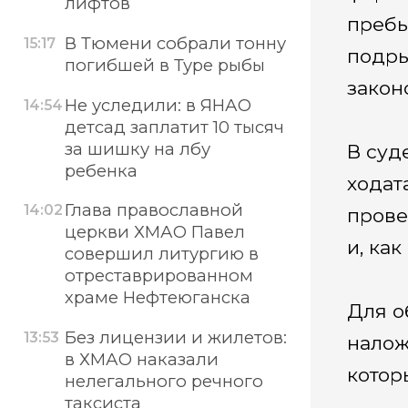
лифтов
пребы
В Тюмени собрали тонну
15:17
подры
погибшей в Туре рыбы
закон
Не уследили: в ЯНАО
14:54
детсад заплатит 10 тысяч
за шишку на лбу
В суд
ребенка
ходат
Глава православной
14:02
прове
церкви ХМАО Павел
и, ка
совершил литургию в
отреставрированном
храме Нефтеюганска
Для о
Без лицензии и жилетов:
13:53
налож
в ХМАО наказали
котор
нелегального речного
таксиста