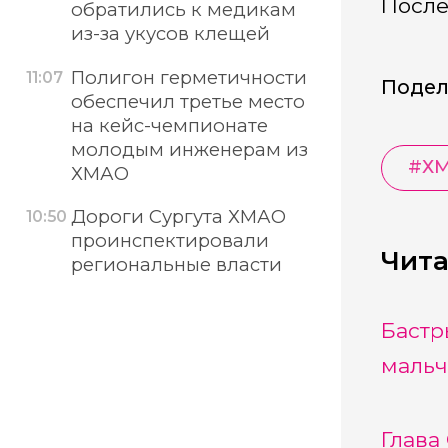
После
обратились к медикам
из-за укусов клещей
Полигон герметичности
11:07
Подел
обеспечил третье место
на кейс-чемпионате
молодым инженерам из
#
Х
ХМАО
Дороги Сургута ХМАО
10:50
проинспектировали
Чита
региональные власти
Бастр
мальч
Глава