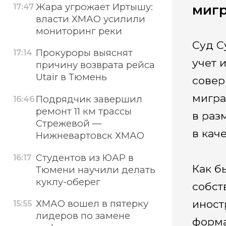
Жара угрожает Иртышу:
17:47
мигр
власти ХМАО усилили
мониторинг реки
Суд С
Прокуроры выяснят
17:14
учет 
причину возврата рейса
Utair в Тюмень
совер
мигра
Подрядчик завершил
16:46
ремонт 11 км трассы
в раз
Стрежевой —
в кач
Нижневартовск ХМАО
Студентов из ЮАР в
16:17
Как б
Тюмени научили делать
куклу-оберег
собст
иност
ХМАО вошел в пятерку
15:55
лидеров по замене
форма