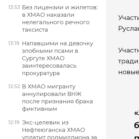
Без лицензии и жилетов:
13:53
в ХМАО наказали
Участ
нелегального речного
Русла
таксиста
Напавшими на девочку
13:19
Участ
злобными псами в
Сургуте ХМАО
тради
заинтересовалась
новые
прокуратура
В ХМАО мигранту
12:52
аннулировали ВНЖ
после признания брака
фиктивным
«
Экс-целевик из
12:19
б
Нефтеюганска ХМАО
п
уплатит полмиллиона за