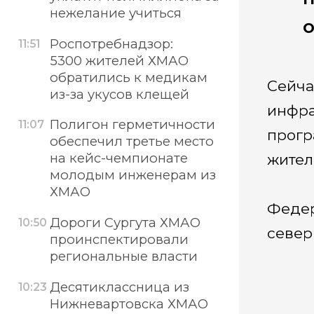
нежелание учиться
о
Роспотребнадзор:
11:51
5300 жителей ХМАО
обратились к медикам
Сейча
из-за укусов клещей
инфра
Полигон герметичности
11:07
прогр
обеспечил третье место
на кейс-чемпионате
жител
молодым инженерам из
ХМАО
Федер
Дороги Сургута ХМАО
10:50
север
проинспектировали
региональные власти
Десятиклассница из
10:23
Нижневартовска ХМАО