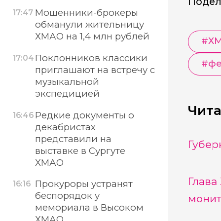
Подел
Мошенники-брокеры
17:47
обманули жительницу
ХМАО на 1,4 млн рублей
#
Х
Поклонников классики
17:04
#
фе
приглашают на встречу с
музыкальной
экспедицией
Чита
Редкие документы о
16:46
декабристах
представили на
Губер
выставке в Сургуте
ХМАО
Глава
Прокуроры устранят
16:16
беспорядок у
монит
мемориала в Высоком
ХМАО