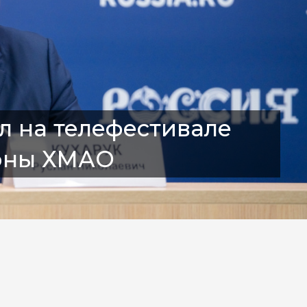
л на телефестивале
зоны ХМАО