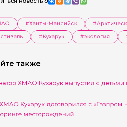
иться новостью
МАО
#
Ханты-Мансийск
#
Арктическ
стиваль
#
Кухарук
#
экология
йте также
натор ХМАО Кухарук выпустил с детьми
 ХМАО Кухарук договорился с «Газпром 
оринге месторождений