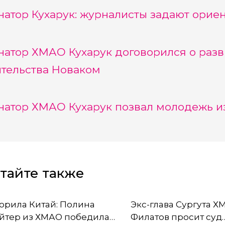
натор Кухарук: журналисты задают ори
натор ХМАО Кухарук договорился о раз
тельства Новаком
натор ХМАО Кухарук позвал молодежь и
тайте также
орила Китай: Полина
Экс-глава Сургута 
йтер из ХМАО победила
Филатов просит суд