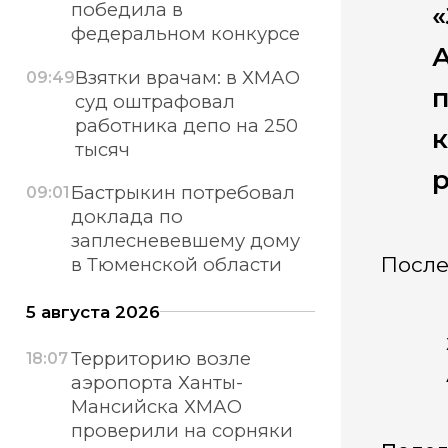
победила в
«
федеральном конкурсе
А
Взятки врачам: в ХМАО
09:49
п
суд оштрафовал
работника депо на 250
к
тысяч
р
Бастрыкин потребовал
09:01
доклада по
заплесневевшему дому
После
в Тюменской области
5 августа 2026
Территорию возле
18:07
аэропорта Ханты-
Мансийска ХМАО
проверили на сорняки