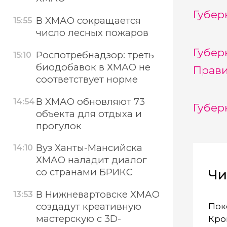
Губер
В ХМАО сокращается
15:55
число лесных пожаров
Губер
Роспотребнадзор: треть
15:10
биодобавок в ХМАО не
Прави
соответствует норме
В ХМАО обновляют 73
14:54
Губер
объекта для отдыха и
прогулок
Вуз Ханты-Мансийска
14:10
ХМАО наладит диалог
со странами БРИКС
Чи
В Нижневартовске ХМАО
13:53
создадут креативную
Пок
мастерскую с 3D-
Кро