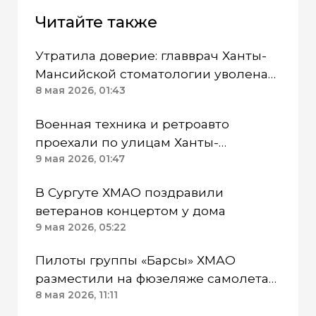
Читайте также
Утратила доверие: главврач Ханты-
Мансийской стоматологии уволена
по решению суда
8 мая 2026, 01:43
Военная техника и ретроавто
проехали по улицам Ханты-
Мансийска ХМАО во время парада
9 мая 2026, 01:47
В Сургуте ХМАО поздравили
ветеранов концертом у дома
9 мая 2026, 05:22
Пилоты группы «Барсы» ХМАО
разместили на фюзеляже самолета
фото героев «Бессмертного полка»
8 мая 2026, 11:11