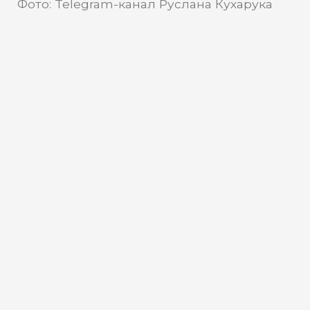
Фото: Telegram-канал Руслана Кухарука
Telegram-канал Руслана
Источник:
Кухарука
В Югре запустят производство
особо прочных стеклопакетов
В Сургуте начнут изготовление
закаленного стекла и стеклопакетов за
счет льготного займа Фонда развития
Югры. Реализация проекта
запланирована на ноябрь.