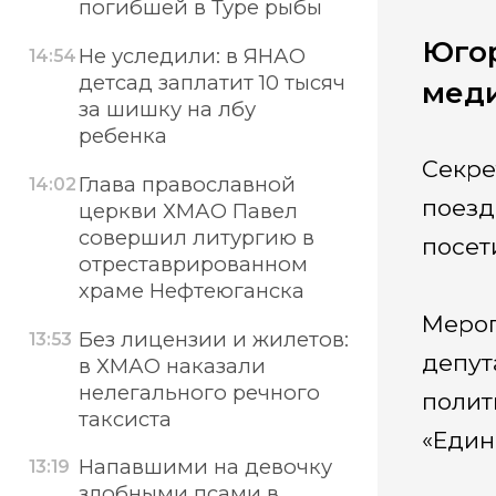
погибшей в Туре рыбы
Югор
Не уследили: в ЯНАО
14:54
детсад заплатит 10 тысяч
меди
за шишку на лбу
ребенка
Секре
Глава православной
14:02
поезд
церкви ХМАО Павел
совершил литургию в
посет
отреставрированном
храме Нефтеюганска
Мероп
Без лицензии и жилетов:
13:53
депут
в ХМАО наказали
нелегального речного
полит
таксиста
«Един
Напавшими на девочку
13:19
злобными псами в