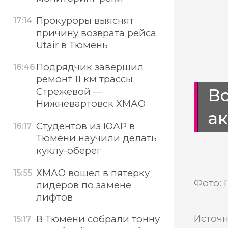
Прокуроры выяснят
17:14
причину возврата рейса
Utair в Тюмень
Подрядчик завершил
16:46
ремонт 11 км трассы
В
Стрежевой —
Нижневартовск ХМАО
а
Студентов из ЮАР в
16:17
Тюмени научили делать
куклу-оберег
ХМАО вошел в пятерку
15:55
Фото: 
лидеров по замене
лифтов
Источн
В Тюмени собрали тонну
15:17