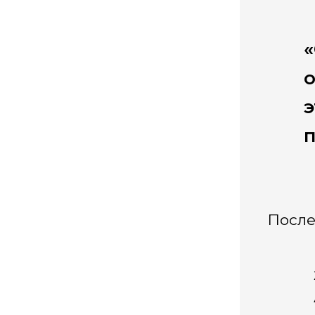
«
о
э
п
После