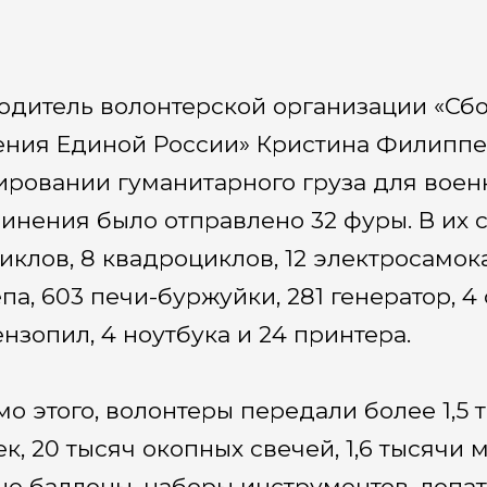
одитель волонтерской организации «Сбо
ния Единой России» Кристина Филиппен
ровании гуманитарного груза для воен
инения было отправлено 32 фуры. В их с
иклов, 8 квадроциклов, 12 электросамока
па, 603 печи-буржуйки, 281 генератор, 
ензопил, 4 ноутбука и 24 принтера.
о этого, волонтеры передали более 1,5 
ек, 20 тысяч окопных свечей, 1,6 тысячи 
ые баллоны, наборы инструментов, лоп