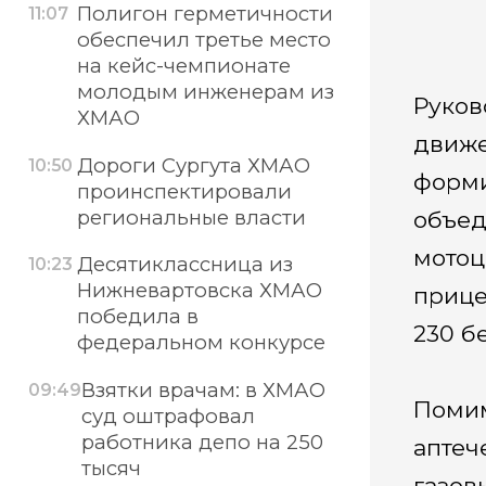
Полигон герметичности
11:07
обеспечил третье место
на кейс-чемпионате
молодым инженерам из
Руков
ХМАО
движе
Дороги Сургута ХМАО
10:50
форми
проинспектировали
региональные власти
объед
мотоц
Десятиклассница из
10:23
Нижневартовска ХМАО
прице
победила в
230 б
федеральном конкурсе
Взятки врачам: в ХМАО
09:49
Помим
суд оштрафовал
работника депо на 250
аптеч
тысяч
газов