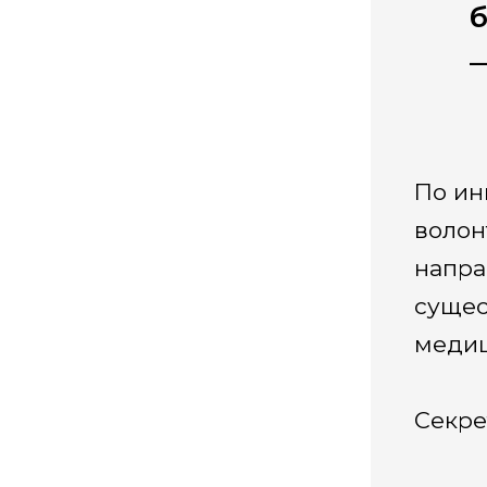
б
—
По ин
волон
напра
сущес
медиц
Секре