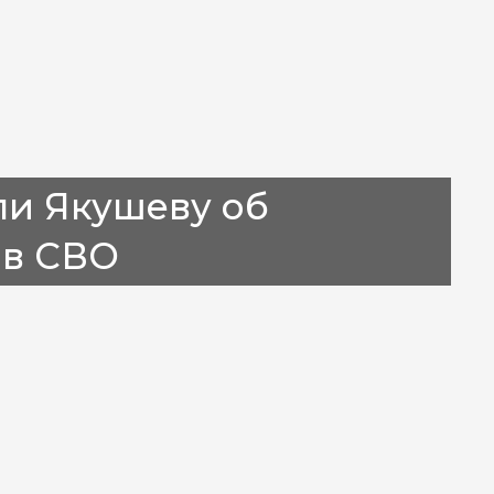
ли Якушеву об
ов СВО