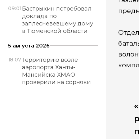
Бастрыкин потребовал
09:01
предм
доклада по
заплесневевшему дому
в Тюменской области
Отдел
батал
5 августа 2026
волон
Территорию возле
18:07
компл
аэропорта Ханты-
Мансийска ХМАО
проверили на сорняки
п