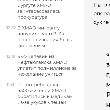
На пл
Сургуте ХМАО
заинтересовалась
опера
прокуратура
сухие
В ХМАО мигранту
12:52
аннулировали ВНЖ
после признания брака
фиктивным
«
Экс-целевик из
12:19
Нефтеюганска ХМАО
з
уплатит полмиллиона за
г
нежелание учиться
Роспотребнадзор:
11:51
5300 жителей ХМАО
Р
обратились к медикам
из-за укусов клещей
н