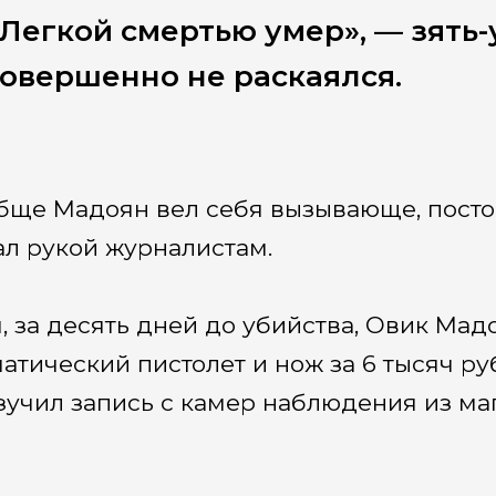
Легкой смертью умер», — зять-у
овершенно не раскаялся.
бще Мадоян вел себя вызывающе, пост
ал рукой журналистам.
я, за десять дней до убийства, Овик Мад
атический пистолет и нож за 6 тысяч ру
зучил запись с камер наблюдения из маг