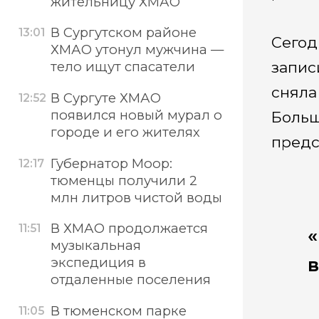
жительницу ХМАО
В Сургутском районе
13:01
Сегод
ХМАО утонул мужчина —
запис
тело ищут спасатели
сняла
В Сургуте ХМАО
12:52
появился новый мурал о
Больш
городе и его жителях
предс
Губернатор Моор:
12:17
тюменцы получили 2
млн литров чистой воды
В ХМАО продолжается
11:51
музыкальная
в
экспедиция в
отдаленные поселения
В тюменском парке
11:05