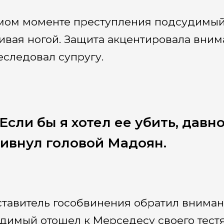
мом моменте преступления подсудимый 
ивая ногой. Защита акцентировала вним
еследовал супругу.
Если бы я хотел ее убить, давн
ивнул головой Мадоян.
тавитель гособвинения обратил внимание
димый отошел к Мерседесу своего тестя,