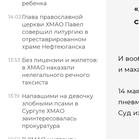
ребенка
«
Глава православной
14:02
с
церкви ХМАО Павел
совершил литургию в
отреставрированном
храме Нефтеюганска
И воо
Без лицензии и жилетов:
13:53
в ХМАО наказали
и мах
нелегального речного
таксиста
14 ма
Напавшими на девочку
13:19
пневм
злобными псами в
Сургуте ХМАО
Суд и
заинтересовалась
прокуратура