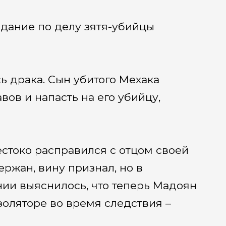
едание по делу зятя-убийцы
ь драка. Сын убитого Мехака
вов и напасть на его убийцу,
естоко расправился с отцом своей
ержан, вину признал, но в
ии выяснилось, что теперь Мадоян
золяторе во время следствия –