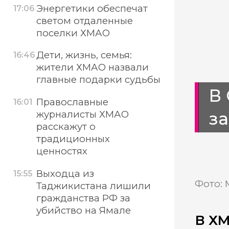
Энергетики обеспечат
17:06
светом отдаленные
поселки ХМАО
Дети, жизнь, семья:
16:46
жители ХМАО назвали
главные подарки судьбы
В 
Православные
16:01
за
журналисты ХМАО
расскажут о
традиционных
ценностях
Выходца из
15:55
Фото: 
Таджикистана лишили
гражданства РФ за
убийство на Ямале
В ХМ