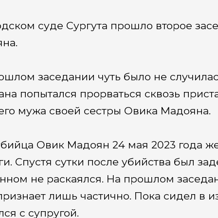
одском суде Сургута прошло второе зас
на.
ошлом заседании чуть было не случилас
ана попытался прорваться сквозь приста
го мужа своей сестры Овика Мадояна.
убийца Овик Мадоян 24 мая 2023 года ж
ги. Спустя сутки после убийства был зад
нном не раскаялся. На прошлом заседан
признает лишь частично. Пока сидел в и
лся с супругой.