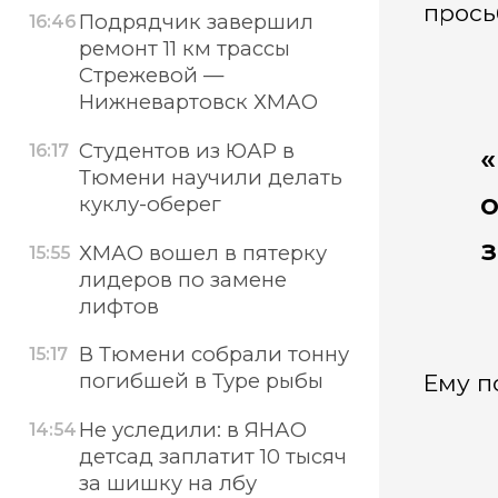
прось
Подрядчик завершил
16:46
ремонт 11 км трассы
Стрежевой —
Нижневартовск ХМАО
Студентов из ЮАР в
16:17
«
Тюмени научили делать
о
куклу-оберег
з
ХМАО вошел в пятерку
15:55
лидеров по замене
лифтов
В Тюмени собрали тонну
15:17
погибшей в Туре рыбы
Ему п
Не уследили: в ЯНАО
14:54
детсад заплатит 10 тысяч
за шишку на лбу