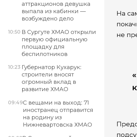
аттракционов девушка
выпала из кабинки —
На са
возбуждено дело
покач
В Сургуте ХМАО открыли
10:50
не пр
первую официальную
площадку для
беспилотников
Губернатор Кухарук:
10:23
«
строители вносят
огромный вклад в
к
развитие ХМАО
С вещами на выход: 71
09:49
иностранец отправится
на родину из
Предс
Нижневартовска ХМАО
подсу