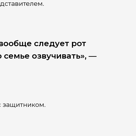
едставителем.
 вообще следует рот
о семье озвучивать», —
с защитником.