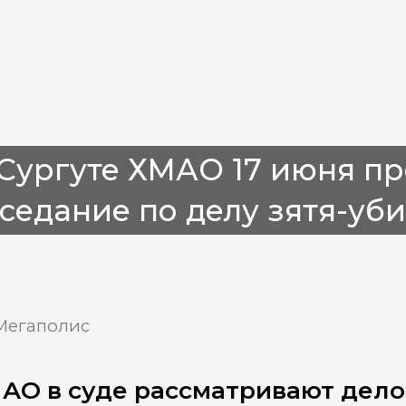
Сургуте ХМАО 17 июня пр
седание по делу зятя-у
Мегаполис
АО в суде рассматривают дело