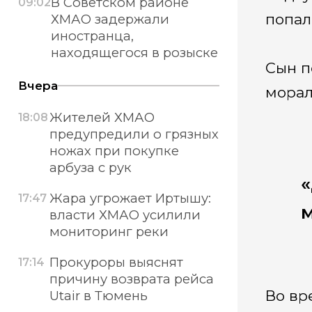
В Советском районе
09:02
попал
ХМАО задержали
иностранца,
находящегося в розыске
Сын п
Вчера
морал
Жителей ХМАО
18:08
предупредили о грязных
ножах при покупке
арбуза с рук
«
Жара угрожает Иртышу:
17:47
м
власти ХМАО усилили
мониторинг реки
Прокуроры выяснят
17:14
причину возврата рейса
Во вр
Utair в Тюмень