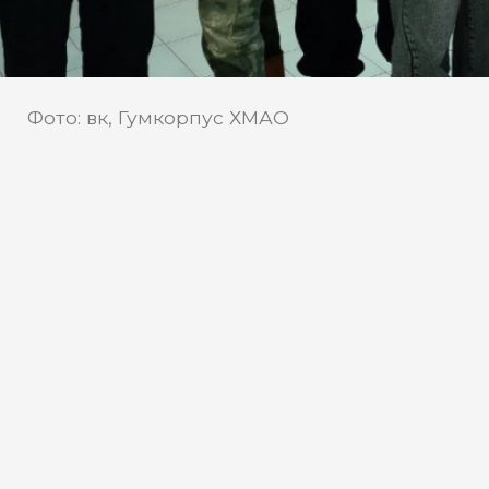
Фото: вк, Гумкорпус ХМАО
Югорчане помогают жителям
Донбасса и госпиталям
Добровольцы рассказали о том, что
сейчас отправляют на передовую и что
требуется бойцам. В этом году
югорчане отправили более 180 тонн
гуманитарной помощи на Донбасс и в
госпитали. Такова статистика