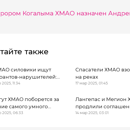
рором Когалыма ХМАО назначен Андре
тайте также
МАО силовики ищут
Спасатели ХМАО взо
рантов-нарушителей:
на реках
 2025, 11:34
17 мар 2025, 01:45
онистам вручают
естки в военкомат
гут ХМАО поборется за
Лангепас и Мегион
ние самого умного
продлили соглашен
р 2025, 06:33
14 мар 2025, 03:01
ода России
партнерстве