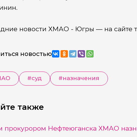
инин.
дние новости ХМАО - Югры — на сайте 
иться новостью
МАО
#
суд
#
назначения
йте также
 прокурором Нефтеюганска ХМАО назна