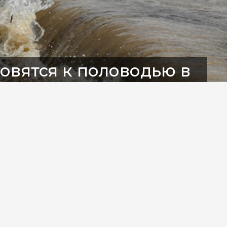
товятся к половодью в
и
» упреждают возможный