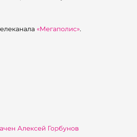
телеканала
«Мегаполис»
.
чен Алексей Горбунов