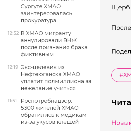
Сургуте ХМАО
Щерб
заинтересовалась
прокуратура
После
В ХМАО мигранту
12:52
аннулировали ВНЖ
после признания брака
Подел
фиктивным
Экс-целевик из
12:19
Нефтеюганска ХМАО
#
Х
уплатит полмиллиона за
нежелание учиться
Роспотребнадзор:
Чита
11:51
5300 жителей ХМАО
обратились к медикам
из-за укусов клещей
Новым