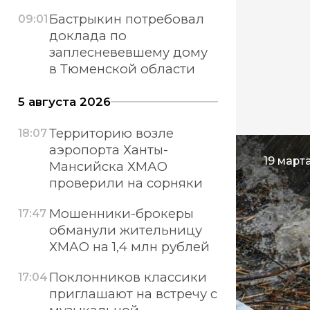
Бастрыкин потребовал
09:01
доклада по
заплесневевшему дому
в Тюменской области
5 августа 2026
Территорию возле
18:07
аэропорта Ханты-
19 марта
Мансийска ХМАО
проверили на сорняки
Мошенники-брокеры
17:47
обманули жительницу
ХМАО на 1,4 млн рублей
Поклонников классики
17:04
приглашают на встречу с