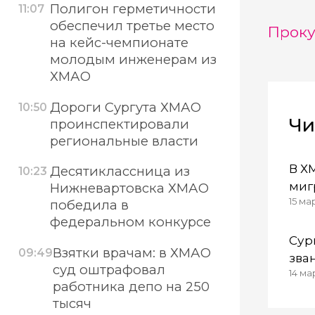
Полигон герметичности
11:07
обеспечил третье место
Проку
на кейс-чемпионате
молодым инженерам из
ХМАО
Дороги Сургута ХМАО
10:50
Чи
проинспектировали
региональные власти
В Х
Десятиклассница из
10:23
миг
Нижневартовска ХМАО
15 мар
укл
победила в
федеральном конкурсе
пов
Сур
Взятки врачам: в ХМАО
09:49
зва
суд оштрафовал
14 ма
гор
работника депо на 250
тысяч