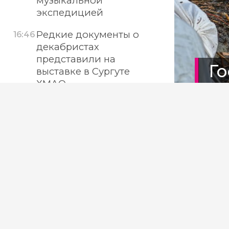
музыкальной
экспедицией
Редкие документы о
16:46
декабристах
представили на
Го
выставке в Сургуте
ХМАО
Х
Прокуроры устранят
16:16
беспорядок у
мемориала в Высоком
ХМАО
Фото: 
В ХМАО сокращается
15:55
число лесных пожаров
Источн
Роспотребнадзор: треть
15:10
биодобавок в ХМАО не
соответствует норме
В ре