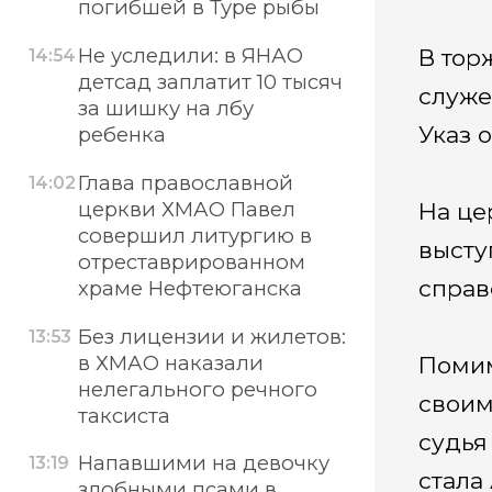
погибшей в Туре рыбы
Не уследили: в ЯНАО
В тор
14:54
детсад заплатит 10 тысяч
служе
за шишку на лбу
Указ 
ребенка
Глава православной
14:02
церкви ХМАО Павел
На це
совершил литургию в
высту
отреставрированном
справ
храме Нефтеюганска
Без лицензии и жилетов:
13:53
в ХМАО наказали
Помим
нелегального речного
своим
таксиста
судья
Напавшими на девочку
13:19
стала
злобными псами в