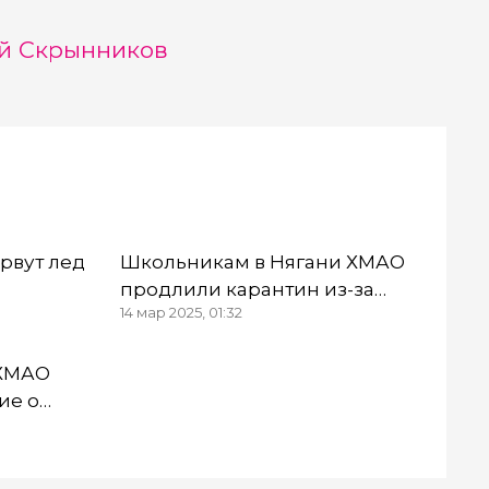
й Скрынников
рвут лед
Школьникам в Нягани ХМАО
продлили карантин из-за
14 мар 2025, 01:32
ОРВИ
 ХМАО
ие о