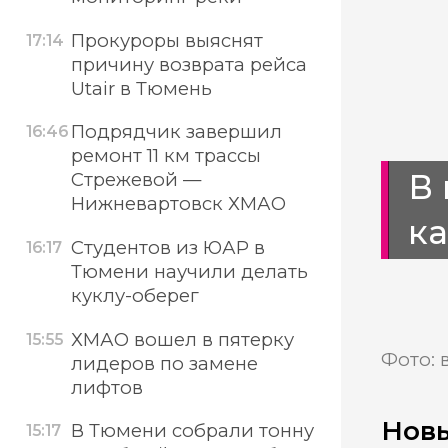
Прокуроры выяснят
17:14
причину возврата рейса
Utair в Тюмень
Подрядчик завершил
16:46
ремонт 11 км трассы
В
Стрежевой —
Нижневартовск ХМАО
к
Студентов из ЮАР в
16:17
Тюмени научили делать
куклу-оберег
ХМАО вошел в пятерку
15:55
Фото: 
лидеров по замене
лифтов
Новы
В Тюмени собрали тонну
15:17