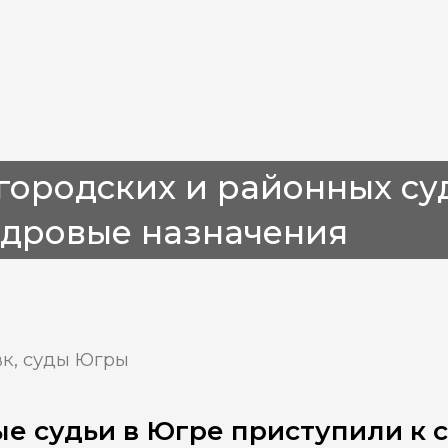
 городских и районных с
адровые назначения
вк, суды Югры
е судьи в Югре приступили к 