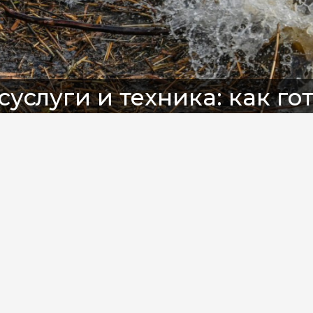
суслуги и техника: как го
МАО и Тюменской област
Telegram-канал Александра Моора
Телеканал «Мегаполис»
ик:
гионах «тюменской матрешки