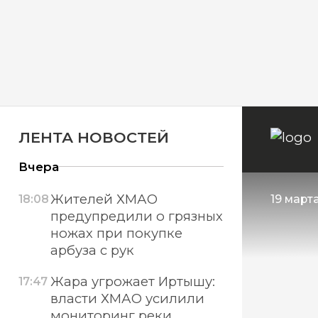
ЛЕНТА НОВОСТЕЙ
Вчера
Жителей ХМАО
18:08
19 марта
предупредили о грязных
ножах при покупке
арбуза с рук
Жара угрожает Иртышу:
17:47
власти ХМАО усилили
мониторинг реки