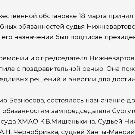
жественной обстановке 18 марта принял
бных обязанностей судья Нижневартовск
о его назначении был подписан презид
ремонии и.о.председателя Нижневартовс
пила с поздравительной речью. Она пож
едливых решений и энергии для достиж
о Безносова, состоялось назначение др
 обязанностям зампредседателя Сургутс
 суда ХМАО К.В.Мишенькина. Судьей Ни
 А.Н. Чернобривка, судьей Ханты-Мансий