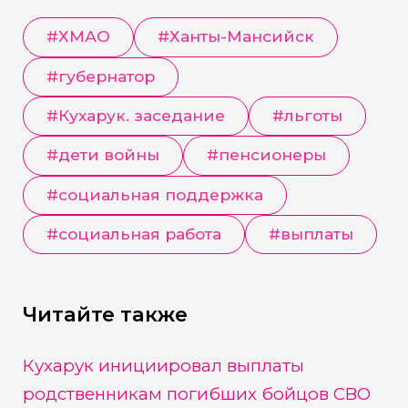
#
ХМАО
#
Ханты-Мансийск
#
губернатор
#
Кухарук. заседание
#
льготы
#
дети войны
#
пенсионеры
#
социальная поддержка
#
социальная работа
#
выплаты
Читайте также
Кухарук инициировал выплаты
родственникам погибших бойцов СВО