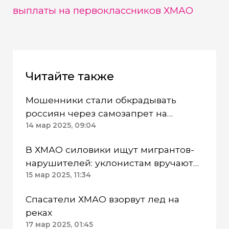
выплаты на первоклассников ХМАО
Читайте также
Мошенники стали обкрадывать
россиян через самозапрет на
кредиты
14 мар 2025, 09:04
В ХМАО силовики ищут мигрантов-
нарушителей: уклонистам вручают
повестки в военкомат
15 мар 2025, 11:34
Спасатели ХМАО взорвут лед на
реках
17 мар 2025, 01:45