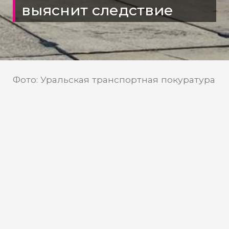
выяснит следствие
Фото: Уральская транспортная покуратура
Центральное МСУ на
Источник:
транспорте СК РФ
В Югре совершил жесткую
посадку вертолет ООО
«Газпромавиа»
На аэродроме в Советском во время