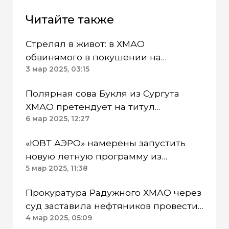
Читайте также
Стрелял в живот: в ХМАО
обвинямого в покушении на
убийство оставили под стражей на 2
3 мар 2025, 03:15
месяца
Полярная сова Букля из Сургута
ХМАО претендует на титул
«ЗооМисс2025»
6 мар 2025, 12:27
«ЮВТ АЭРО» намерены запустить
новую летную программу из
Чебоксар в Нижневартовск ХМАО
5 мар 2025, 11:38
Прокуратура Радужного ХМАО через
суд заставила нефтяников провести
перерасчет зарплат
4 мар 2025, 05:09