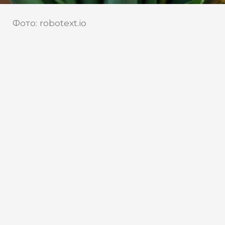
Фото: robotext.io
В преддверии
Международного женского дня
Роспотребнадзор напомнил о
правилах выбора живых цветов
Как отметили в Роспотребнадзоре, при
покупке стоит обратить внимание на
состояние стебля, который не должен
быть сухим, а также на «рубашку» —
нижние листья, обрамляющие бутон.
Оптимально выбирать полураскрытые