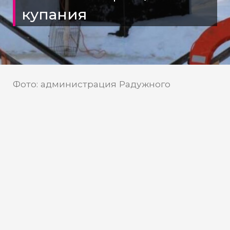
купания
Фото: администрация Радужного
Власти Радужного выбрали
безопасность
С приближением праздника Крещения
Господня многие православные жители
Радужного с нетерпением ожидали
традиционных купаний в проруби.