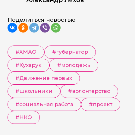
Поделиться новостью
#
ХМАО
#
губернатор
#
Кухарук
#
молодежь
#
Движение первых
#
школьники
#
волонтерство
#
социальная работа
#
проект
#
НКО