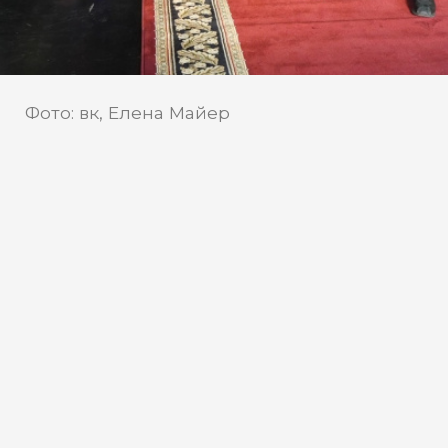
Фото: вк, Елена Майер
Югорский «Дух огня»
вдохновил кутюрье
В Ханты-Мансийске показали большую
коллекцию, которая посвящена
международному фестивалю
кинодебютов, ежегодно проходящему в
Югре.