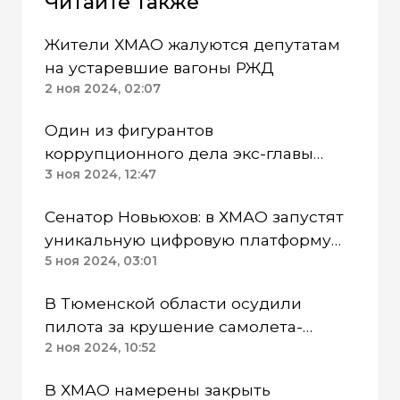
Читайте также
Жители ХМАО жалуются депутатам
на устаревшие вагоны РЖД
2 ноя 2024, 02:07
Один из фигурантов
коррупционного дела экс-главы
Нового Уренгоя ЯНАО признал вину
3 ноя 2024, 12:47
Сенатор Новьюхов: в ХМАО запустят
уникальную цифровую платформу
ГИС КМНС
5 ноя 2024, 03:01
В Тюменской области осудили
пилота за крушение самолета-
амфибии
2 ноя 2024, 10:52
В ХМАО намерены закрыть