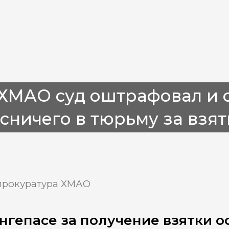
ХМАО суд оштрафовал и о
сничего в тюрьму за взятк
прокуратура ХМАО
нгепасе за получение взятки 