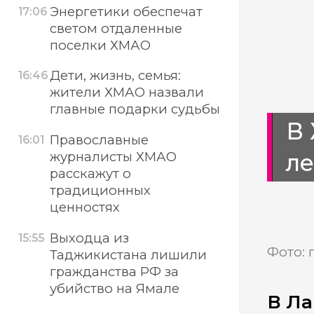
Энергетики обеспечат
17:06
светом отдаленные
поселки ХМАО
Дети, жизнь, семья:
16:46
жители ХМАО назвали
главные подарки судьбы
В 
Православные
16:01
ле
журналисты ХМАО
расскажут о
традиционных
ценностях
Выходца из
15:55
Фото: 
Таджикистана лишили
гражданства РФ за
убийство на Ямале
В Ла