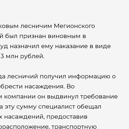
тковым лесничим Мегионского
ый был признан виновным в
Суд назначил ему наказание в виде
3 млн рублей.
ода лесничий получил информацию о
брести насаждения. Во
м компании он выдвинул требование
 За эту сумму специалист обещал
х насаждений, предоставив
торасположение, транспортную