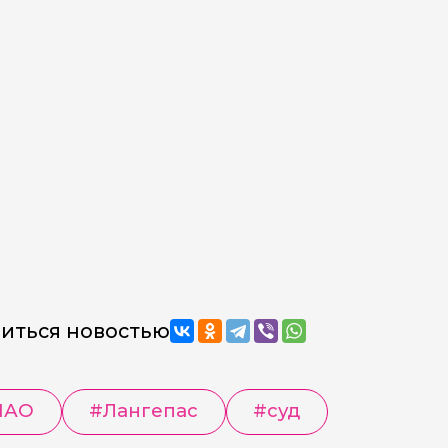
иться новостью
МАО
#
Лангепас
#
суд