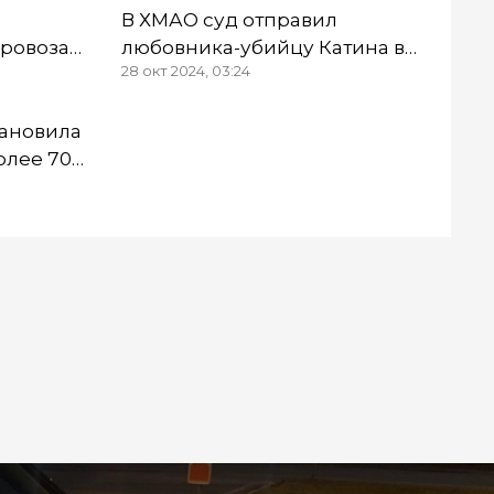
В ХМАО суд отправил
провоза
любовника-убийцу Катина в
28 окт 2024, 03:24
оих
колонию строгого режима на
13 лет
тановила
олее 70
ся в