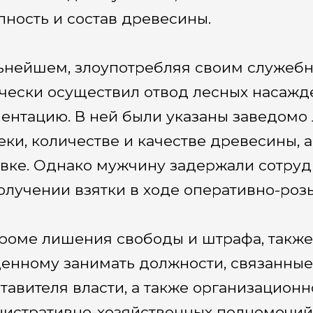
пность и состав древесины.
ьнейшем, злоупотребляя своим служеб
чески осуществил отвод лесных насажд
ентацию. В ней были указаны заведомо
еки, количестве и качестве древесины,
овке. Однако мужчину задержали сотру
олучении взятки в ходе оперативно-роз
кроме лишения свободы и штрафа, также
енному занимать должности, связанны
тавителя власти, а также организацион
истративно-хозяйственных полномочий в