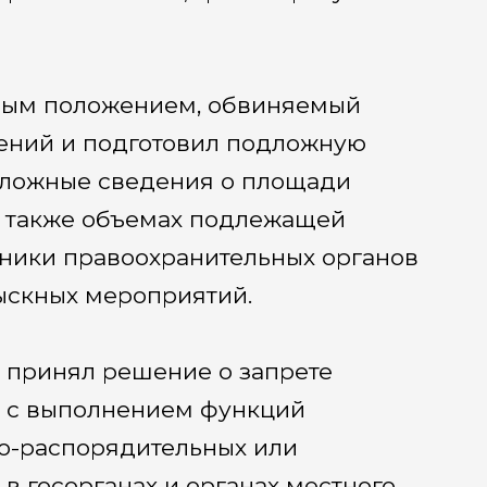
ным положением, обвиняемый
ений и подготовил подложную
 ложные сведения о площади
 а также объемах подлежащей
дники правоохранительных органов
ыскных мероприятий.
 принял решение о запрете
е с выполнением функций
но-распорядительных или
 госорганах и органах местного