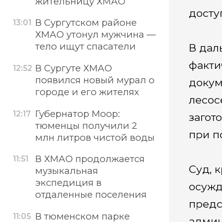
жительницу ХМАО
досту
В Сургутском районе
13:01
ХМАО утонул мужчина —
тело ищут спасатели
В дал
факти
В Сургуте ХМАО
12:52
появился новый мурал о
докум
городе и его жителях
лесос
Губернатор Моор:
12:17
загот
тюменцы получили 2
при п
млн литров чистой воды
В ХМАО продолжается
11:51
Суд, 
музыкальная
экспедиция в
осужд
отдаленные поселения
предс
В тюменском парке
11:05
админ