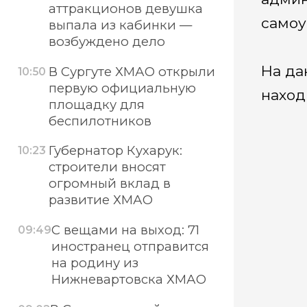
аттракционов девушка
самоу
выпала из кабинки —
возбуждено дело
На да
В Сургуте ХМАО открыли
10:50
первую официальную
наход
площадку для
беспилотников
Губернатор Кухарук:
10:23
строители вносят
огромный вклад в
развитие ХМАО
С вещами на выход: 71
09:49
иностранец отправится
на родину из
Нижневартовска ХМАО