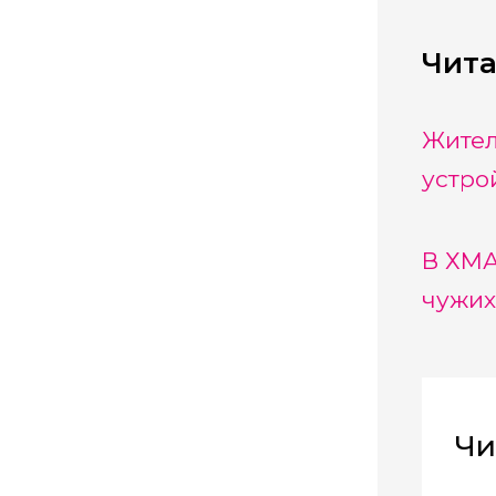
Чита
Жител
устро
В ХМА
чужих
Чи