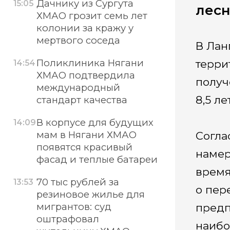
Дачнику из Сургута
15:05
лесн
ХМАО грозит семь лет
колонии за кражу у
мертвого соседа
В Лан
Поликлиника Нягани
терри
14:54
ХМАО подтвердила
получ
международный
8,5 л
стандарт качества
В корпусе для будущих
14:09
мам в Нягани ХМАО
Согла
появятся красивый
намер
фасад и теплые батареи
время
70 тыс рублей за
13:53
о пер
резиновое жилье для
мигрантов: суд
предп
оштрафовал
наибо