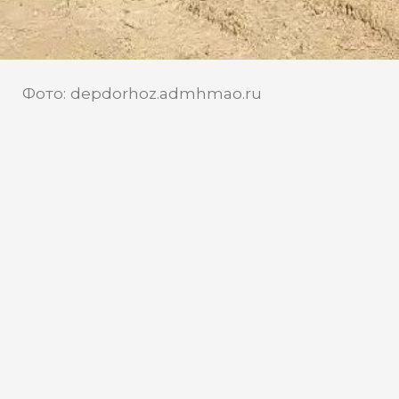
Фото: depdorhoz.admhmao.ru
В ХМАО расчистили полосы
отвода для укладки
водопропускных труб на трассе
Югорск — Таежный
Дорога Югорск — Таежный
обеспечивает выход с территории
ХМАО в Свердловскую область и на сеть
федеральных трассы, входит в опорную