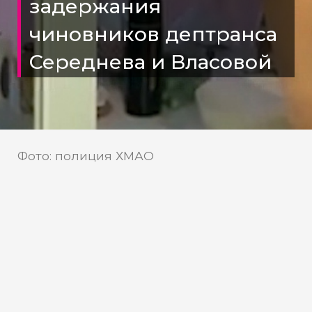
задержания
чиновников дептранса
Середнева и Власовой
Фото: полиция ХМАО
Югорских чиновников-
подельников Середнева и
Власову задержали во время
романтического свидания