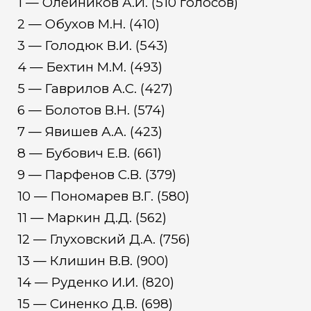
1 — Олейников А.И. (510 голосов)
2 — Обухов М.Н. (410)
3 — Голодюк В.И. (543)
4 — Бехтин М.М. (493)
5 — Гаврилов А.С. (427)
6 — Болотов В.Н. (574)
7 — Явишев А.А. (423)
8 — Бубович Е.В. (661)
9 — Парфенов С.В. (379)
10 — Пономарев В.Г. (580)
11 — Маркин Д.Д. (562)
12 — Глуховский Д.А. (756)
13 — Клишин В.В. (900)
14 — Руденко И.И. (820)
15 — Синенко Д.В. (698)