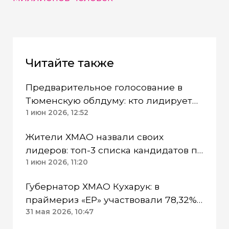
Читайте также
Предварительное голосование в
Тюменскую облдуму: кто лидирует
по спискам «ЕР» в ХМАО
1 июн 2026, 12:52
Жители ХМАО назвали своих
лидеров: топ-3 списка кандидатов по
праймериз «ЕР» в Госдуму
1 июн 2026, 11:20
Губернатор ХМАО Кухарук: в
праймериз «ЕР» участвовали 78,32%
избирателей
31 мая 2026, 10:47