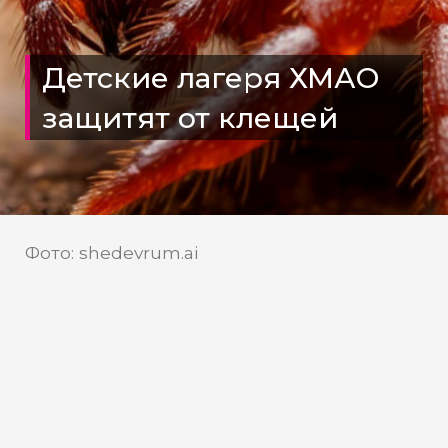
Детские лагеря ХМАО
защитят от клещей
Фото: shedevrum.ai
Управление
Источник:
Роспотребнадзора по ХМАО
В оздоровительных