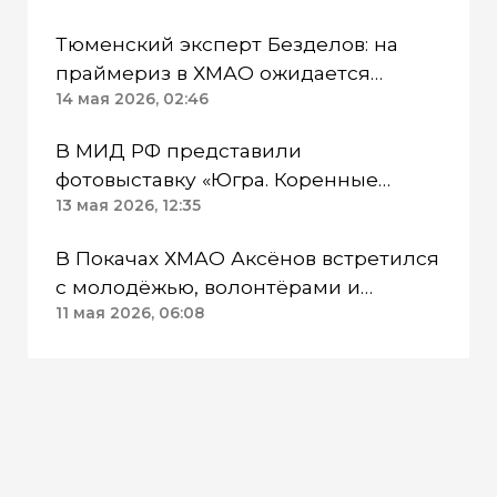
Тюменский эксперт Безделов: на
праймериз в ХМАО ожидается
высокая конкуренция
14 мая 2026, 02:46
В МИД РФ представили
фотовыставку «Югра. Коренные
народы Севера: фотохроника ТАСС» о
13 мая 2026, 12:35
ХМАО
В Покачах ХМАО Аксёнов встретился
с молодёжью, волонтёрами и
семьями защитников
11 мая 2026, 06:08