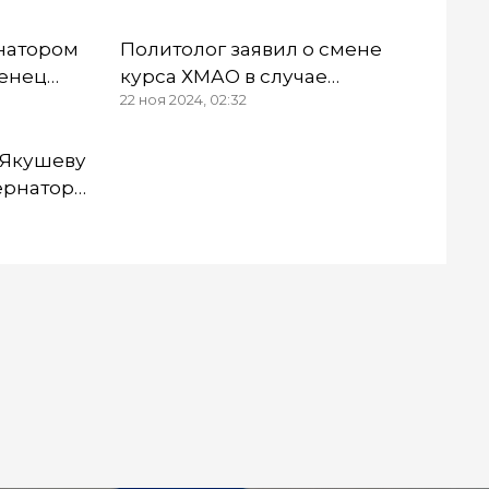
натором
Политолог заявил о смене
енец
курса ХМАО в случае
22 ноя 2024, 02:32
прихода первого вице-
губернатора из Тюмени
 Якушеву
ернатора
ставку