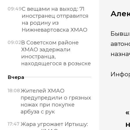
С вещами на выход: 71
09:49
Алек
иностранец отправится
на родину из
Нижневартовска ХМАО
Бывши
В Советском районе
09:02
автон
ХМАО задержали
назна
иностранца,
находящегося в розыске
Инфор
Вчера
Жителей ХМАО
18:08
предупредили о грязных
ножах при покупке
арбуза с рук
н
Жара угрожает Иртышу:
17:47