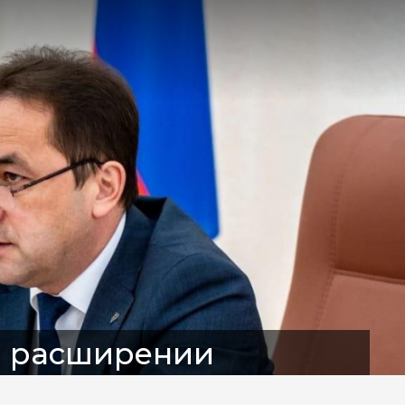
о расширении
детных семей