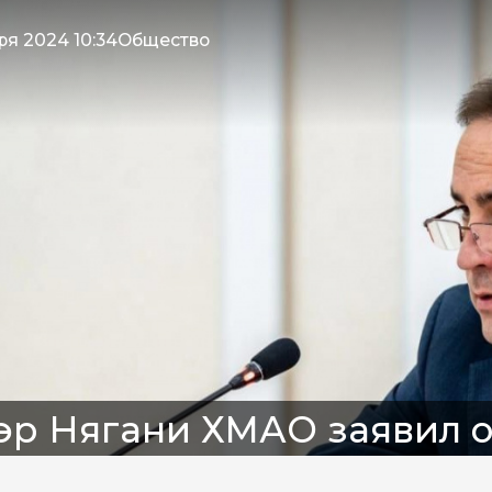
ря 2024 10:34
Общество
эр Нягани ХМАО заявил 
мельных прав для много