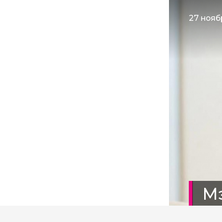
27 нояб
М
зе