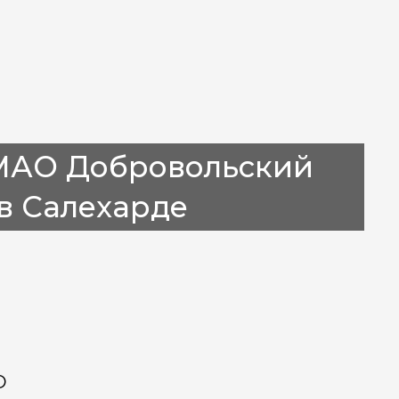
ХМАО Добровольский
в Салехарде
О