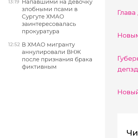
Напавшими на девочку
13:19
злобными псами в
Глава
Сургуте ХМАО
заинтересовалась
прокуратура
Новым
В ХМАО мигранту
12:52
аннулировали ВНЖ
Губер
после признания брака
фиктивным
депзд
Новый
Чи