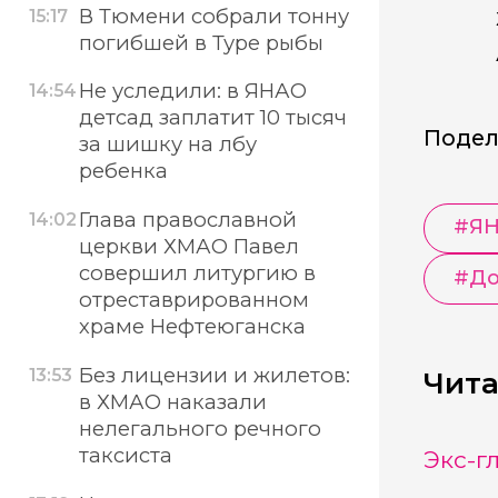
В Тюмени собрали тонну
15:17
погибшей в Туре рыбы
Не уследили: в ЯНАО
14:54
детсад заплатит 10 тысяч
Подел
за шишку на лбу
ребенка
Глава православной
14:02
#
Я
церкви ХМАО Павел
совершил литургию в
#
До
отреставрированном
храме Нефтеюганска
Без лицензии и жилетов:
13:53
Чита
в ХМАО наказали
нелегального речного
таксиста
Экс-г