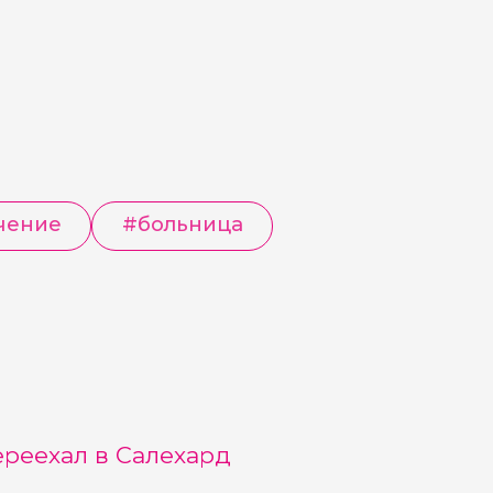
чение
#
больница
реехал в Салехард