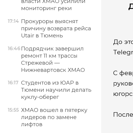
власти ХМАО усилили
Д
мониторинг реки
Прокуроры выяснят
17:14
причину возврата рейса
Utair в Тюмень
До эт
Подрядчик завершил
16:46
Teleg
ремонт 11 км трассы
Стрежевой —
Нижневартовск ХМАО
С фев
Студентов из ЮАР в
руков
16:17
Тюмени научили делать
югорс
куклу-оберег
ХМАО вошел в пятерку
15:55
После
лидеров по замене
лифтов