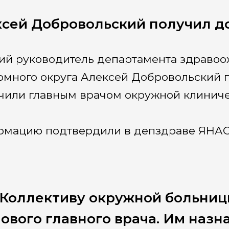
сей Добровольский получил д
й руководитель департамента здравоо
омного округа Алексей Добровольский п
чили главным врачом окружной клиниче
мацию подтвердили в депздраве ЯНАО
«Коллективу окружной больниц
ового главного врача. Им назн