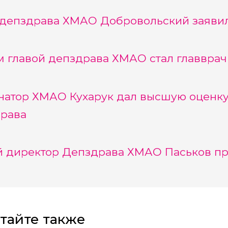
 депздрава ХМАО Добровольский заяви
 главой депздрава ХМАО стал главврач
натор ХМАО Кухарук дал высшую оценку
рава
 директор Депздрава ХМАО Паськов пр
тайте также