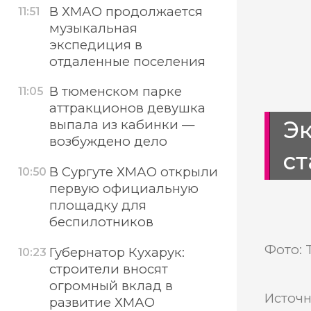
В ХМАО продолжается
11:51
музыкальная
экспедиция в
отдаленные поселения
В тюменском парке
11:05
аттракционов девушка
Э
выпала из кабинки —
возбуждено дело
ст
В Сургуте ХМАО открыли
10:50
первую официальную
площадку для
беспилотников
Фото: 
Губернатор Кухарук:
10:23
строители вносят
огромный вклад в
Источн
развитие ХМАО