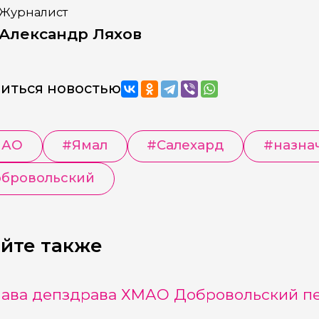
Журналист
Александр Ляхов
иться новостью
НАО
#
Ямал
#
Салехард
#
назна
бровольский
йте также
лава депздрава ХМАО Добровольский пе