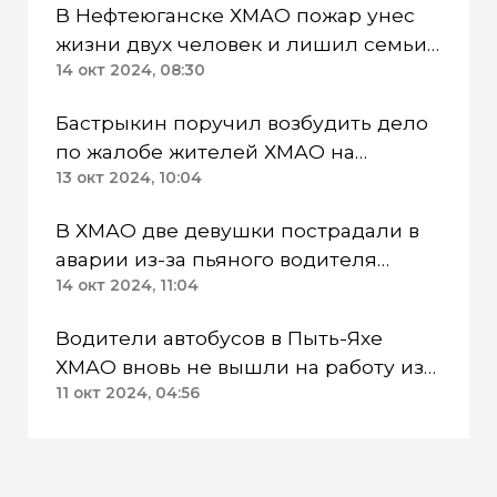
В Нефтеюганске ХМАО пожар унес
жизни двух человек и лишил семьи
с детьми жилья
14 окт 2024, 08:30
Бастрыкин поручил возбудить дело
по жалобе жителей ХМАО на
соседей-мигрантов
13 окт 2024, 10:04
В ХМАО две девушки пострадали в
аварии из-за пьяного водителя
Jaecoo
14 окт 2024, 11:04
Водители автобусов в Пыть-Яхе
ХМАО вновь не вышли на работу из-
за ссоры с подрядчиком
11 окт 2024, 04:56