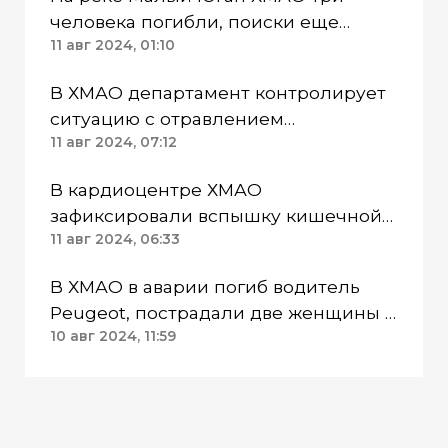
человека погибли, поиски еще
четверых продолжаются
11 авг 2024, 01:10
В ХМАО департамент контролирует
ситуацию с отравлением
продуктами 94 пациентов
11 авг 2024, 07:12
диспансера
В кардиоцентре ХМАО
зафиксировали вспышку кишечной
инфекции
11 авг 2024, 06:33
В ХМАО в аварии погиб водитель
Peugeot, пострадали две женщины и
ребенок
10 авг 2024, 11:59