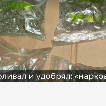
ливал и удобрял: «нарк
растил около 1 кг марих