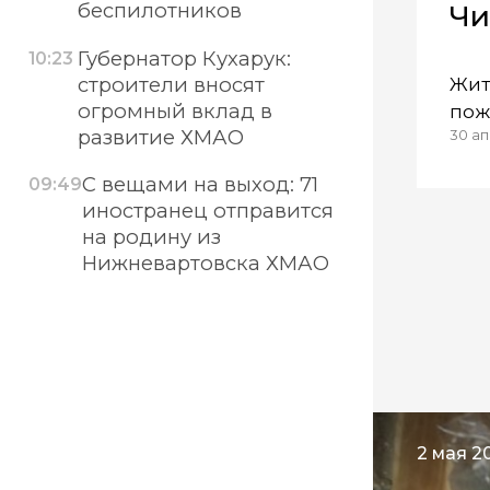
беспилотников
Чи
Губернатор Кухарук:
10:23
строители вносят
Жит
огромный вклад в
пож
развитие ХМАО
30 ап
дли
ава
С вещами на выход: 71
09:49
иностранец отправится
на родину из
Нижневартовска ХМАО
2 мая 20