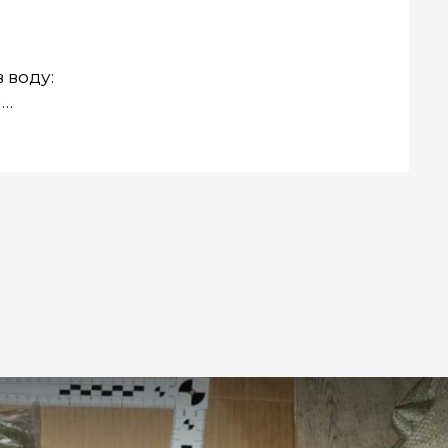
 воду:
а
мужчина