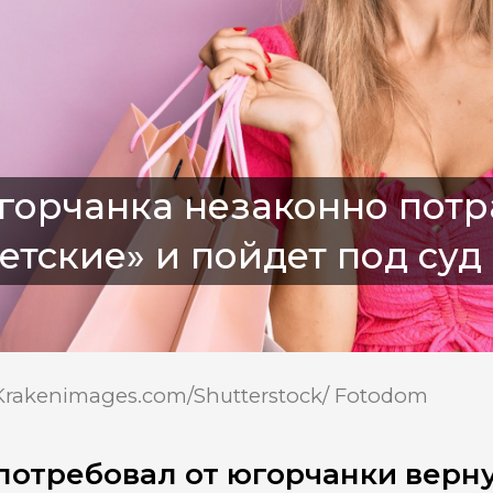
орчанка незаконно потр
етские» и пойдет под су
Krakenimages.com/Shutterstock/ Fotodom
потребовал от югорчанки верн