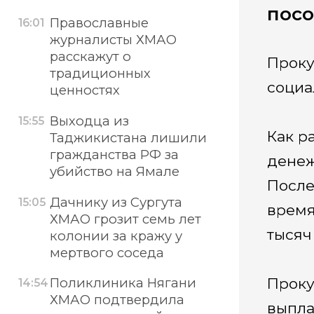
пос
Православные
16:01
журналисты ХМАО
расскажут о
Проку
традиционных
социа
ценностях
Выходца из
15:55
Как р
Таджикистана лишили
гражданства РФ за
денеж
убийство на Ямале
После
Дачнику из Сургута
15:05
время
ХМАО грозит семь лет
тысяч
колонии за кражу у
мертвого соседа
Проку
Поликлиника Нягани
14:54
ХМАО подтвердила
выпла