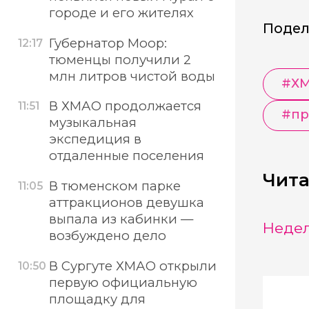
городе и его жителях
Подел
Губернатор Моор:
12:17
тюменцы получили 2
млн литров чистой воды
#
Х
В ХМАО продолжается
11:51
#
пр
музыкальная
экспедиция в
отдаленные поселения
Чита
В тюменском парке
11:05
аттракционов девушка
выпала из кабинки —
Недел
возбуждено дело
В Сургуте ХМАО открыли
10:50
первую официальную
площадку для