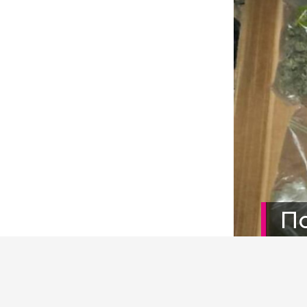
По
вы