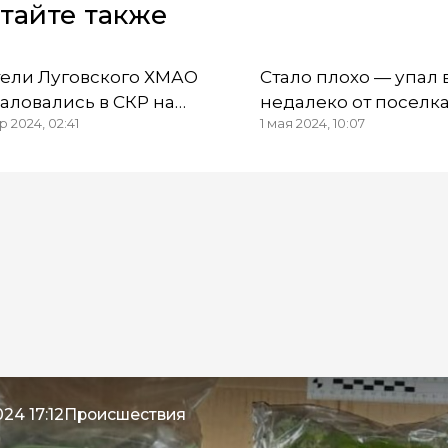
тайте также
ели Луговского ХМАО
Стало плохо — упал в
аловались в СКР на
недалеко от поселк
р 2024, 02:41
1 мая 2024, 10:07
тельное нерасселение
Кондинский погиб 
рийного дома
24 17:12
Происшествия