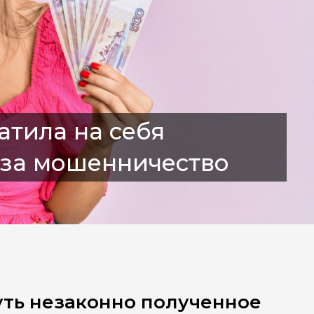
атила на себя
д за мошенничество
уть незаконно полученное