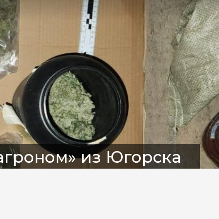
оагроном» из Югорска
уаны