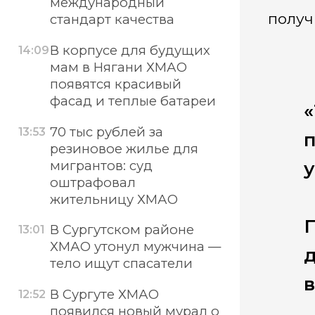
международный
получ
стандарт качества
В корпусе для будущих
14:09
мам в Нягани ХМАО
появятся красивый
фасад и теплые батареи
«
70 тыс рублей за
13:53
резиновое жилье для
мигрантов: суд
оштрафовал
жительницу ХМАО
П
В Сургутском районе
13:01
ХМАО утонул мужчина —
д
тело ищут спасатели
в
В Сургуте ХМАО
12:52
появился новый мурал о