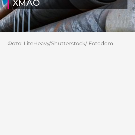
ХМАО
Фото: LiteHeavy/Shutterstock/ Fotodom
Резиденты Арктической зоны в
ХМАО получат налоговые
льготы
Компания «БелоярскНефтеСервис»,
принадлежащая АО «Куноватская
Нефтегазовая компания», стала первым
резидентом Арктической зоны на