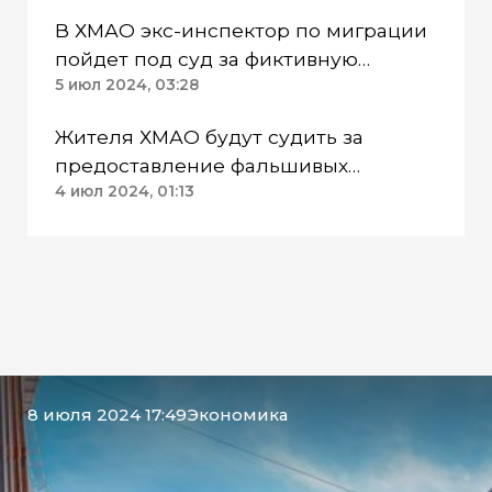
В ХМАО экс-инспектор по миграции
пойдет под суд за фиктивную
регистрацию в чужих квартирах
5 июл 2024, 03:28
Жителя ХМАО будут судить за
предоставление фальшивых
документов при устройстве на
4 июл 2024, 01:13
работу
8 июля 2024 17:49
Экономика