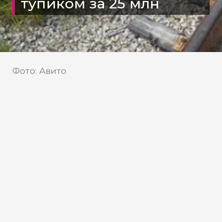
тупиком за 25 млн
Фото: Авито
Объект для бизнеса рядом с
рельсами подготовили к
продаже в Нижневартовске
В Нижневартовске выставлена на
продажу промышленная база с
железнодорожным тупиком,
расположенная на первой линии улицы