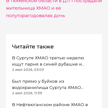
В Тюменской области в ДТП пострадали
жительница ХМАО и ее
полуторагодовалая дочь
Читайте также
В Сургуте ХМАО третью неделю
ищут парня в синей рубашке и
кепке
2 июл 2026, 03:03
Был прямо у буйков: из
водохранилища Сургута ХМАО
достали труп подростка
2 июл 2026, 11:39
В Нефтеюганском районе ХМАО в