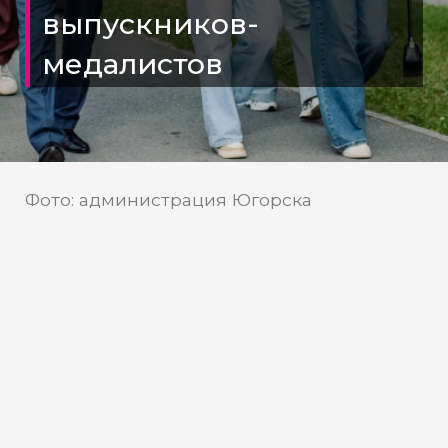
выпускников-
медалистов
Фото: администрация Югорска
Мэр Югорска обсудил будущее
города с выпускниками
В этом году 30 выпускников югорских
школ получили золотые и серебряные
медали. Эти ребята не только блестяще