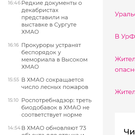
Редкие документы о
16:46
декабристах
Ураль
представили на
выставке в Сургуте
ХМАО
В УрФ
Прокуроры устранят
16:16
беспорядок у
Жител
мемориала в Высоком
ХМАО
опасн
В ХМАО сокращается
15:55
число лесных пожаров
Жител
Роспотребнадзор: треть
15:10
биодобавок в ХМАО не
соответствует норме
В ХМАО обновляют 73
14:54
Чи