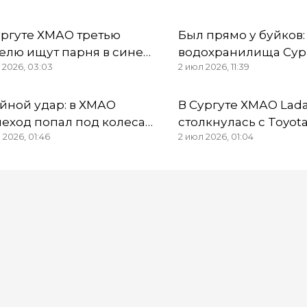
ургуте ХМАО третью
Был прямо у буйков:
елю ищут парня в синей
водохранилища Сур
 2026, 03:03
2 июл 2026, 11:39
ашке и кепке
ХМАО достали труп
подростка
йной удар: в ХМАО
В Сургуте ХМАО Lad
еход попал под колеса
столкнулась с Toyot
 2026, 01:46
2 июл 2026, 01:04
ных авто и погиб
водители погибли