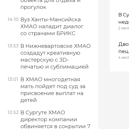
объекта для отдыха и
прогулок
В С
Вуз Ханты-Мансийска
14:10
нед
ХМАО наладит диалог
2 июл
руб
со странами БРИКС
Дво
В Нижневартовске ХМАО
13:53
пеш
создадут креативную
4 июл
раз
мастерскую с 3D-
печатью и сублимацией
В ХМАО многодетная
13:01
мать пойдет под суд за
присвоение выплат на
детей
В Сургуте ХМАО
12:52
директор компании
обвиняется в сокрытии 7