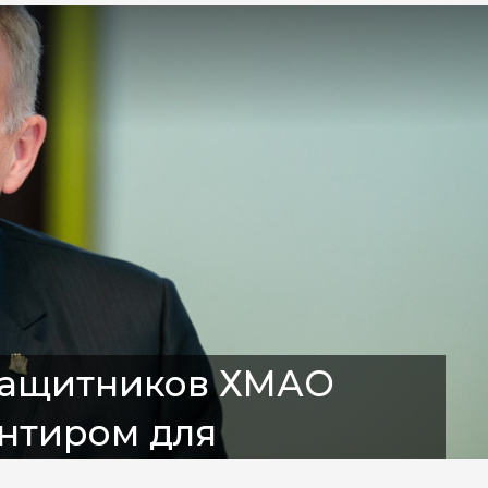
 защитников ХМАО
нтиром для