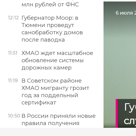
млн рублей от ФНС
6 июля 2
Губернатор Моор: в
12:12
Тюмени проведут
санобработку домов
после паводка
ХМАО ждет масштабное
11:51
обновление системы
дорожных камер
В Советском районе
11:19
ХМАО мигранту грозит
год за поддельный
сертификат
Гу
В России приняли новые
10:50
с
правила получения
соцуслуг для ветеранов
м