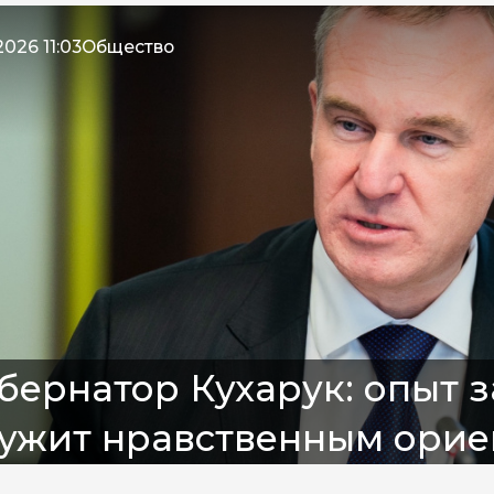
026 11:03
Общество
бернатор Кухарук: опыт
лужит нравственным орие
олодежи