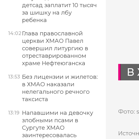
детсад заплатит 10 тысяч
за шишку на лбу
ребенка
Глава православной
14:02
церкви ХМАО Павел
совершил литургию в
отреставрированном
храме Нефтеюганска
В
Без лицензии и жилетов:
13:53
в ХМАО наказали
нелегального речного
таксиста
Фото: 
Напавшими на девочку
13:19
злобными псами в
Сургуте ХМАО
Источн
заинтересовалась