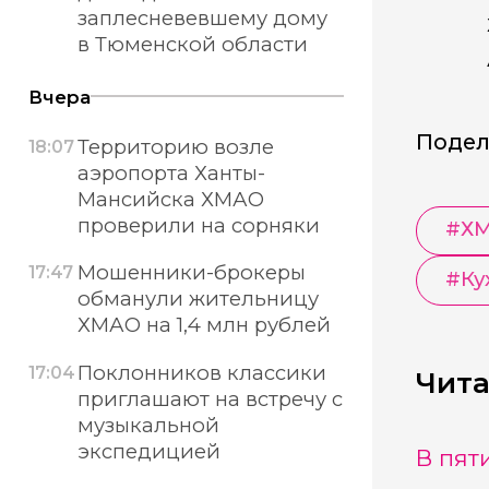
заплесневевшему дому
в Тюменской области
Вчера
Подел
Территорию возле
18:07
аэропорта Ханты-
Мансийска ХМАО
проверили на сорняки
#
Х
Мошенники-брокеры
17:47
#
Ку
обманули жительницу
ХМАО на 1,4 млн рублей
Поклонников классики
17:04
Чита
приглашают на встречу с
музыкальной
экспедицией
В пят