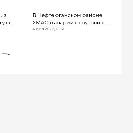
 из
В Нефтеюганском районе
гута
ХМАО в аварии с грузовиком
4 июл 2026, 01:31
погибли два человека
a
a —