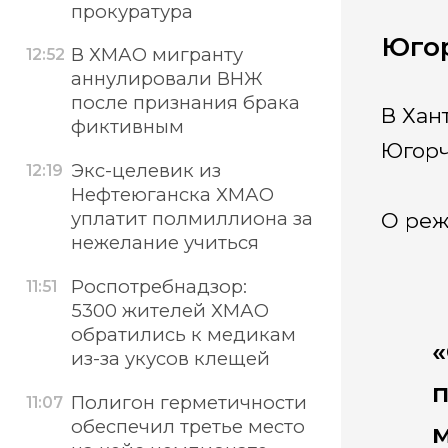
прокуратура
Югор
В ХМАО мигранту
12:52
аннулировали ВНЖ
после признания брака
В Хан
фиктивным
Югорч
Экс-целевик из
12:19
Нефтеюганска ХМАО
уплатит полмиллиона за
О реж
нежелание учиться
Роспотребнадзор:
11:51
5300 жителей ХМАО
обратились к медикам
из-за укусов клещей
Полигон герметичности
11:07
обеспечил третье место
м