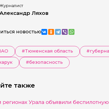
Журналист
Александр Ляхов
иться новостью
МАО
#
Тюменская область
#
губерн
харук
#
безопасность
йте также
и регионах Урала объявили беспилотную