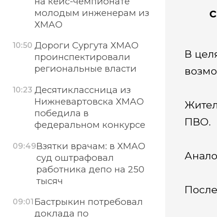
на кейс-чемпионате
с
молодым инженерам из
ХМАО
Дороги Сургута ХМАО
10:50
В цел
проинспектировали
региональные власти
возмо
Десятиклассница из
10:23
Нижневартовска ХМАО
Жител
победила в
ПВО.
федеральном конкурсе
Взятки врачам: в ХМАО
09:49
Анало
суд оштрафовал
работника депо на 250
тысяч
После
Бастрыкин потребовал
09:01
доклада по