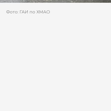
Фото: ГАИ по ХМАО
В ХМАО 25 июня в автоавариях
пострадали два пешехода
Два ДТП с участием пешеходов
произошло 25 июня в Нижневартовске
и Сургуте.
Около 11:45 на проспекте Победы в
городе Нижневартовск 20-летний
водитель за рулем «Газ», двигаясь по
дворовому проезду, сбил 6-летнюю