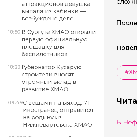
сложн
аттракционов девушка
выпала из кабинки —
возбуждено дело
После
В Сургуте ХМАО открыли
10:50
первую официальную
площадку для
Подел
беспилотников
Губернатор Кухарук:
10:23
#
Х
строители вносят
огромный вклад в
развитие ХМАО
Чита
С вещами на выход: 71
09:49
иностранец отправится
на родину из
В Неф
Нижневартовска ХМАО