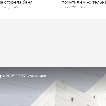
ла сгорела баня
похитили у житель
т 2025, 03:45
16 окт 2025, 02:01
ЯНАО 5,7 млн рубле
ря 2025 17:35
Экономика