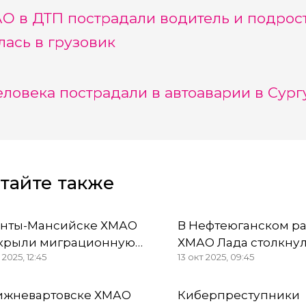
О в ДТП пострадали водитель и подрост
лась в грузовик
еловека пострадали в автоаварии в Сур
тайте также
анты-Мансийске ХМАО
В Нефтеюганском р
крыли миграционную
ХМАО Лада столкнул
 2025, 12:45
13 окт 2025, 09:45
Г
Тойотой — есть жер
ижневартовске ХМАО
Киберпреступники