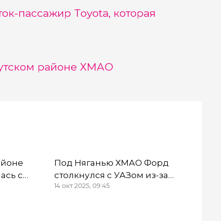
ок-пассажир Toyota, которая
гутском районе ХМАО
айоне
Под Няганью ХМАО Форд
ась с
столкнулся с УАЗом из-за
14 окт 2025, 09:45
твы
невключенных фар