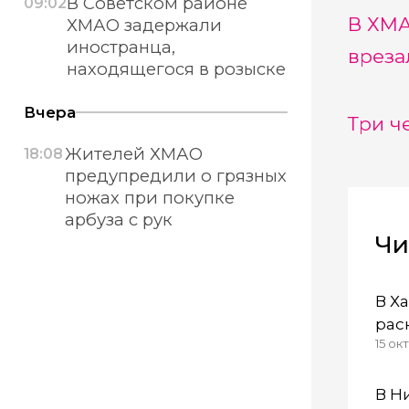
В Советском районе
09:02
В ХМА
ХМАО задержали
иностранца,
вреза
находящегося в розыске
Вчера
Три ч
Жителей ХМАО
18:08
предупредили о грязных
ножах при покупке
арбуза с рук
Чи
В Х
рас
15 окт
ОП
В Н