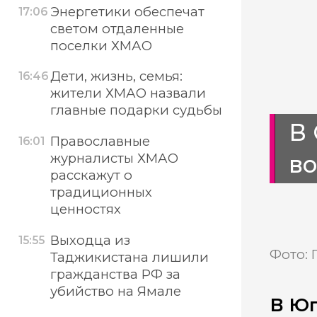
Энергетики обеспечат
17:06
светом отдаленные
поселки ХМАО
Дети, жизнь, семья:
16:46
жители ХМАО назвали
главные подарки судьбы
В 
Православные
16:01
во
журналисты ХМАО
расскажут о
традиционных
ценностях
Выходца из
15:55
Фото: 
Таджикистана лишили
гражданства РФ за
убийство на Ямале
В Юг