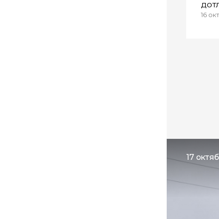
дот
16 ок
17 октяб