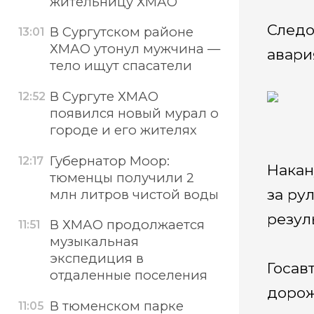
жительницу ХМАО
Следо
В Сургутском районе
13:01
ХМАО утонул мужчина —
авари
тело ищут спасатели
В Сургуте ХМАО
12:52
появился новый мурал о
городе и его жителях
Губернатор Моор:
12:17
Накан
тюменцы получили 2
за ру
млн литров чистой воды
резул
В ХМАО продолжается
11:51
музыкальная
экспедиция в
Госав
отдаленные поселения
дорож
В тюменском парке
11:05