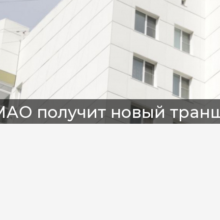
МАО получит новый тран
еревяшек
Телеканал «Мегаполис»