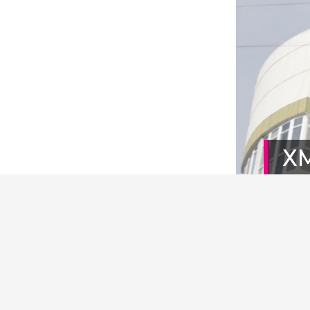
Х
д
Фото: 