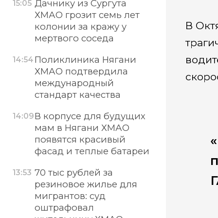
Дачнику из Сургута
15:05
ХМАО грозит семь лет
В Окт
колонии за кражу у
мертвого соседа
траги
водит
Поликлиника Нягани
14:54
ХМАО подтвердила
скоро
международный
стандарт качества
В корпусе для будущих
14:09
мам в Нягани ХМАО
«
появятся красивый
фасад и теплые батареи
п
70 тыс рублей за
13:53
Г
резиновое жилье для
мигрантов: суд
оштрафовал