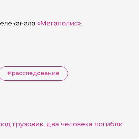
телеканала
«Мегаполис»
.
#
расследование
од грузовик, два человека погибли