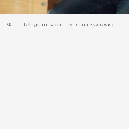
Фото: Telegram-канал Руслана Кухарука
Телеканал «Мегаполис»
Источник:
Телеканал «Мегаполис» узнал
мнение политологов о
прошедшей избирательной
кампании в Югре
14 сентября в Ханты-Мансийском
автономном округе прошел Единый
день голосования. Телеканал