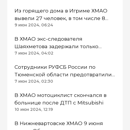
Из горящего дома в Игриме ХМАО
вывели 27 человек, в том числе 8
детей и инвалида
9 июн 2024, 06:24
В ХМАО экс-следователя
Шаяхметова задержали только
после обращения к Бастрыкину
7 июн 2024, 04:02
Сотрудники РУФСБ России по
Тюменской области предотвратили
теракт на железной дороге
7 июн 2024, 02:30
В ХМАО мотоциклист скончался в
больнице после ДТП с Mitsubishi
10 июн 2024, 12:19
В Нижневартовске ХМАО 9 июня