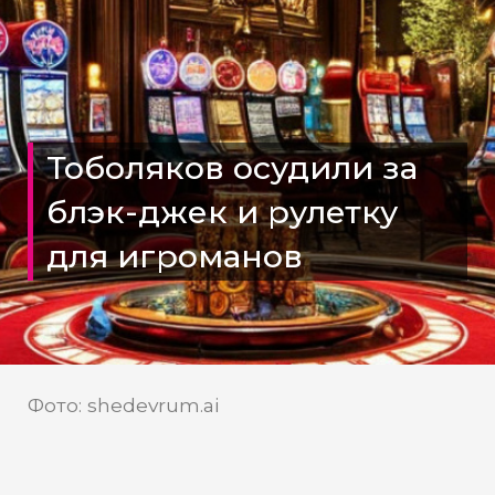
Тоболяков осудили за
блэк-джек и рулетку
для игроманов
Фото: shedevrum.ai
СУ СКР по Тюменской области
Источник: