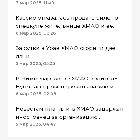
аварии на перекрестке
7 мар 2025, 11:40
Кассир отказалась продать билет в
спецкупе жительнице ХМАО и ее
ребенку-инвалиду
6 мар 2025, 06:26
За сутки в Урае ХМАО сгорели две
дачи
5 мар 2025, 05:35
В Нижневартовске ХМАО водитель
Hyundai спровоцировал аварию и
пострадал сам
6 мар 2025, 02:09
Невестам платили: в ХМАО задержан
иностранец за организацию
фиктивных браков с мигрантами
5 мар 2025, 04:47