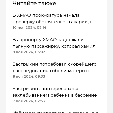
Читайте также
В ХМАО прокуратура начала
проверку обстоятельств аварии, в
который погибли двое детей
10 ноя 2024, 02:14
В аэропорту ХМАО задержали
пьяную пассажирку, которая хамила
бортпроводникам при дочери
8 ноя 2024, 03:03
Бастрыкин потребовал скорейшего
расследования гибели матери с
дочкой в тюменском селе
8 ноя 2024, 09:33
Бастрыкин заинтересовался
захлебыванием ребенка в бассейне
Сургута ХМАО
7 ноя 2024, 02:33
Избиение подростков на стадионе в