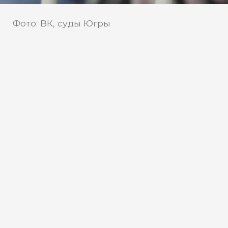
Фото: ВК, суды Югры
Сотрудники РУФСБ России по
Тюменской области пресекли
противоправную деятельность
директора школы в ЯНАО
Надымский городской суд вынес
приговор по делу о хищении
бюджетных средств, выделенных на
приобретение оборудования для
адаптивной физической культуры
инвалидов и детей-инвалидов в