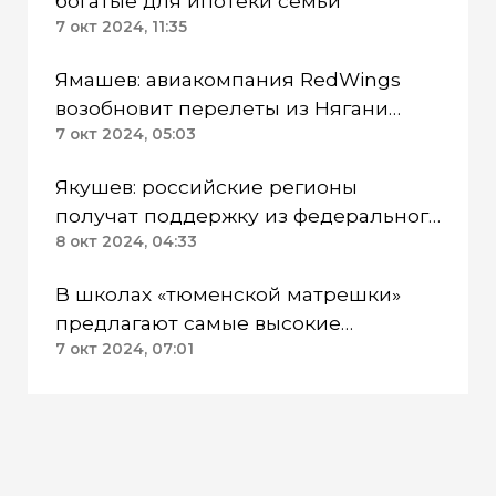
богатые для ипотеки семьи
7 окт 2024, 11:35
Ямашев: авиакомпания RedWings
возобновит перелеты из Нягани
ХМАО в Москву
7 окт 2024, 05:03
Якушев: российские регионы
получат поддержку из федерального
бюджета на списание долгов
8 окт 2024, 04:33
В школах «тюменской матрешки»
предлагают самые высокие
зарплаты на Урале
7 окт 2024, 07:01