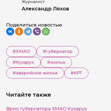
Журналист
Александр Ляхов
Поделиться новостью
#
ХМАО
#
губернатор
#
Кухарук
#
жилье
#
аварийное жилье
#
КРТ
Читайте также
Врио губернатора ХМАО Кухарук