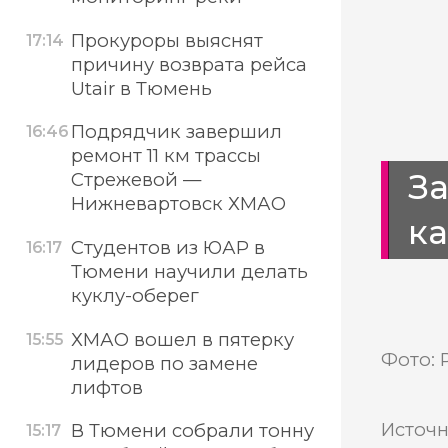
Прокуроры выяснят
17:14
причину возврата рейса
Utair в Тюмень
Подрядчик завершил
16:46
ремонт 11 км трассы
З
Стрежевой —
Нижневартовск ХМАО
к
Студентов из ЮАР в
16:17
Тюмени научили делать
куклу-оберег
ХМАО вошел в пятерку
15:55
Фото: 
лидеров по замене
лифтов
Источн
В Тюмени собрали тонну
15:17