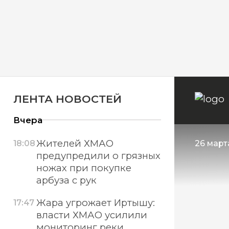
ЛЕНТА НОВОСТЕЙ
Вчера
Жителей ХМАО
18:08
26 марта
предупредили о грязных
ножах при покупке
арбуза с рук
Жара угрожает Иртышу:
17:47
власти ХМАО усилили
мониторинг реки