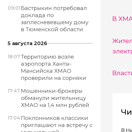
Бастрыкин потребовал
09:01
доклада по
В ХМА
заплесневевшему дому
в Тюменской области
Жител
5 августа 2026
элект
Территорию возле
18:07
аэропорта Ханты-
Мансийска ХМАО
Власт
проверили на сорняки
Мошенники-брокеры
17:47
обманули жительницу
ХМАО на 1,4 млн рублей
Чи
Поклонников классики
17:04
приглашают на встречу с
В Н