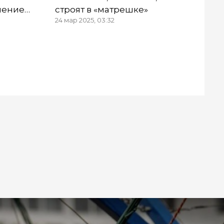
чение
строят в «матрешке»
24 мар 2025, 03:32