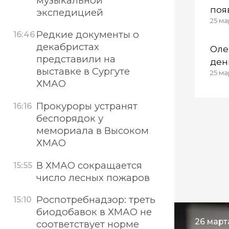
музыкальной
поя
экспедицией
25 ма
роз
Редкие документы о
16:46
декабристах
Оле
представили на
ден
выставке в Сургуте
25 ма
ХМАО
Прокуроры устранят
16:16
беспорядок у
мемориала в Высоком
ХМАО
В ХМАО сокращается
15:55
число лесных пожаров
Роспотребнадзор: треть
15:10
биодобавок в ХМАО не
26 марта
соответствует норме