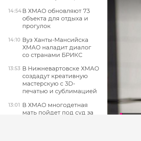
В ХМАО обновляют 73
14:54
объекта для отдыха и
прогулок
Вуз Ханты-Мансийска
14:10
ХМАО наладит диалог
со странами БРИКС
В Нижневартовске ХМАО
13:53
создадут креативную
мастерскую с 3D-
печатью и сублимацией
В ХМАО многодетная
13:01
мать пойдет под суд за
В
присвоение выплат на
детей