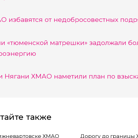
О избавятся от недобросовестных под
и «тюменской матрешки» задолжали бол
роэнергию
и Нягани ХМАО наметили план по взыск
тайте также
ижневартовске ХМАО
Дорогу до границы