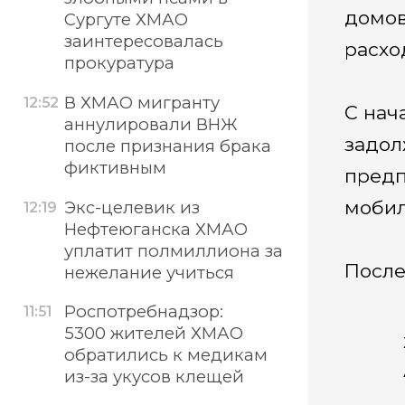
домов
Сургуте ХМАО
заинтересовалась
расхо
прокуратура
В ХМАО мигранту
12:52
С нач
аннулировали ВНЖ
задол
после признания брака
фиктивным
предп
мобил
Экс-целевик из
12:19
Нефтеюганска ХМАО
уплатит полмиллиона за
После
нежелание учиться
Роспотребнадзор:
11:51
5300 жителей ХМАО
обратились к медикам
из-за укусов клещей