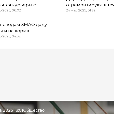
вятся курьеры с
отремонтируют в те
р 2025, 06:02
24 мар 2025, 01:32
овыми рюкзаками
года
неводам ХМАО дадут
ьги на корма
р 2025, 04:32
 2025 18:01
Общество