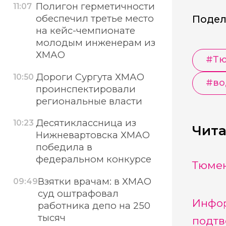
Полигон герметичности
11:07
обеспечил третье место
Подел
на кейс-чемпионате
молодым инженерам из
ХМАО
#
Тю
Дороги Сургута ХМАО
10:50
#
во
проинспектировали
региональные власти
Десятиклассница из
10:23
Чита
Нижневартовска ХМАО
победила в
федеральном конкурсе
Тюмен
Взятки врачам: в ХМАО
09:49
суд оштрафовал
Инфор
работника депо на 250
тысяч
подтв