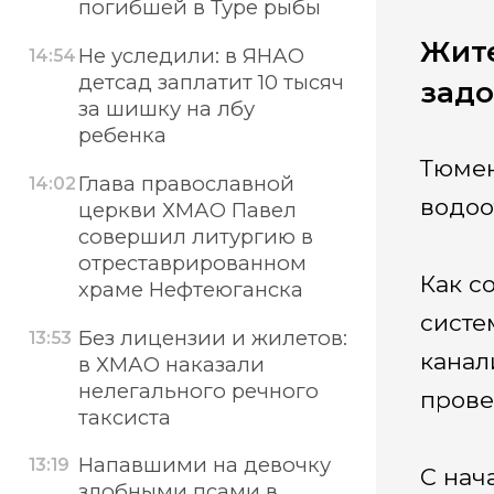
погибшей в Туре рыбы
Жит
Не уследили: в ЯНАО
14:54
детсад заплатит 10 тысяч
задо
за шишку на лбу
ребенка
Тюмен
Глава православной
14:02
водоо
церкви ХМАО Павел
совершил литургию в
отреставрированном
Как с
храме Нефтеюганска
систе
Без лицензии и жилетов:
13:53
канал
в ХМАО наказали
нелегального речного
прове
таксиста
Напавшими на девочку
13:19
С нач
злобными псами в