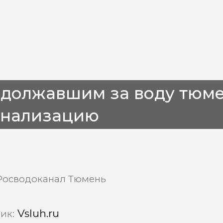
адолжавшим за воду тюм
анализацию
Росводоканал Тюмень
Vsluh.ru
ик: