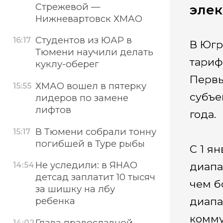
Стрежевой —
эле
Нижневартовск ХМАО
Студентов из ЮАР в
16:17
В Югр
Тюмени научили делать
тариф
куклу-оберег
Первы
ХМАО вошел в пятерку
15:55
субъе
лидеров по замене
лифтов
года.
В Тюмени собрали тонну
15:17
погибшей в Туре рыбы
C 1 я
Не уследили: в ЯНАО
диапа
14:54
детсад заплатит 10 тысяч
чем б
за шишку на лбу
диапа
ребенка
комму
Глава православной
14:02