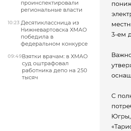
проинспектировали
пониж
региональные власти
элект
Десятиклассница из
10:23
местн
Нижневартовска ХМАО
3-ем 
победила в
федеральном конкурсе
Важно
Взятки врачам: в ХМАО
09:49
суд оштрафовал
утвер
работника депо на 250
оснащ
тысяч
С пол
потре
Югры,
«Тари