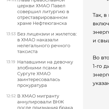
церкви ХМАО Павел
совершил литургию в
Так, 
отреставрированном
включи
храме Нефтеюганска
энерг
Без лицензии и жилетов:
13:53
в ХМАО наказали
и свыш
нелегального речного
таксиста
Во вт
Напавшими на девочку
13:19
1-го 
злобными псами в
Сургуте ХМАО
энерго
заинтересовалась
указа
прокуратура
В ХМАО мигранту
12:52
аннулировали ВНЖ
после признания брака