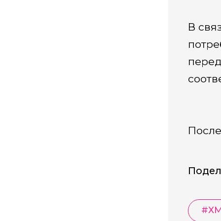
В свя
потре
перед
соотв
После
Подел
#
Х