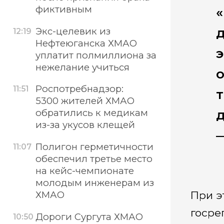
фиктивным
Экс-целевик из
12:19
Нефтеюганска ХМАО
э
уплатит полмиллиона за
нежелание учиться
Роспотребнадзор:
11:51
5300 жителей ХМАО
д
обратились к медикам
из-за укусов клещей
—
Полигон герметичности
11:07
обеспечил третье место
на кейс-чемпионате
молодым инженерам из
При э
ХМАО
госре
Дороги Сургута ХМАО
10:50