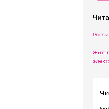
Чита
Росси
Жител
элект
Чи
Кухарук осмо