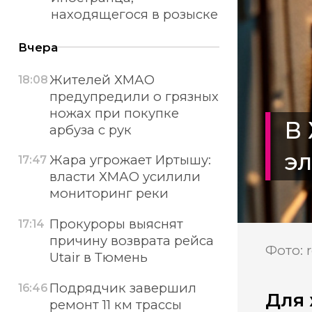
находящегося в розыске
Вчера
Жителей ХМАО
18:08
предупредили о грязных
ножах при покупке
В
арбуза с рук
э
Жара угрожает Иртышу:
17:47
власти ХМАО усилили
мониторинг реки
Прокуроры выяснят
17:14
причину возврата рейса
Фото: r
Utair в Тюмень
Подрядчик завершил
16:46
Для 
ремонт 11 км трассы