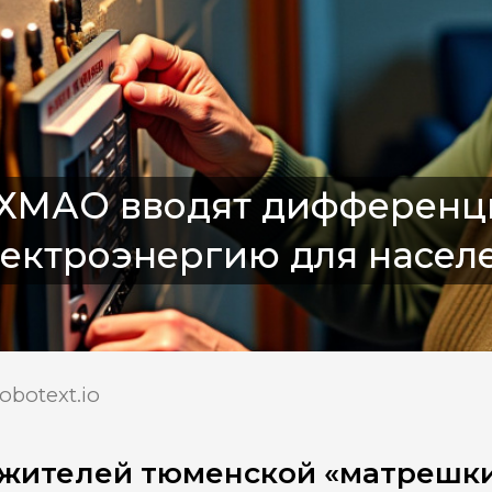
 ХМАО вводят дифференц
лектроэнергию для насел
obotext.io
жителей тюменской «матрешки