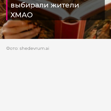
выбирали жители
ХМАО
Фото: shedevrum.ai
Осенью югорчане
зачитывались книгами по
психологии
Осенью спрос на психологическую
литературу в Югре вырос на 13%, что