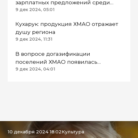
зарплатных предложений среди
регионов России в 2024 году
9 дек 2024, 05:01
Кухарук: продукция ХМАО отражает
душу региона
9 дек 2024, 11:31
В вопросе догазификации
поселений ХМАО появилась
финансовая проблема
9 дек 2024, 04:01
10 декабря 2024 18:02
Культура