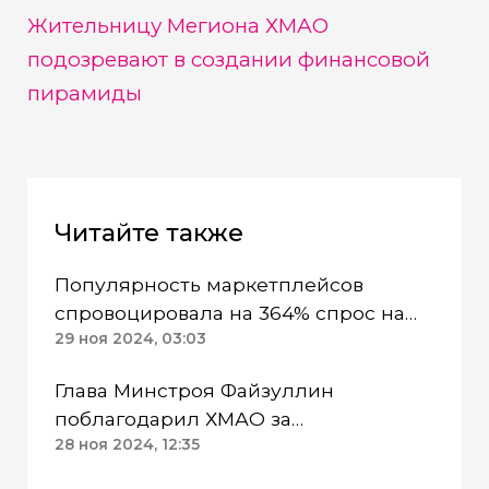
Жительницу Мегиона ХМАО
подозревают в создании финансовой
пирамиды
Читайте также
Популярность маркетплейсов
спровоцировала на 364% спрос на
грузоперевозки в ХМАО
29 ноя 2024, 03:03
Глава Минстроя Файзуллин
поблагодарил ХМАО за
популяризацию «цифрового» ЖКХ
28 ноя 2024, 12:35