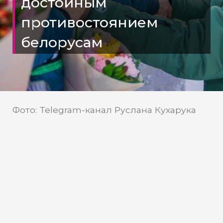
достойным
противостоянием
белорусам
Фото: Telegram-канал Руслана Кухарука
Telegram-канал Руслана
Источник:
Кухарука
В Югре прошли всероссийские
соревнования по биатлону под