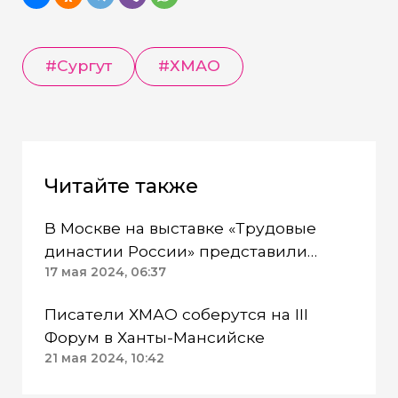
#
Сургут
#
ХМАО
Читайте также
В Москве на выставке «Трудовые
династии России» представили
научный труд об истории ХМАО
17 мая 2024, 06:37
Писатели ХМАО соберутся на III
Форум в Ханты-Мансийске
21 мая 2024, 10:42