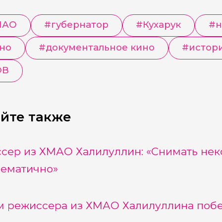
МАО
#
губернатор
#
Кухарук
#
н
но
#
документальное кино
#
истор
ОВ
йте также
сер из ХМАО Халилуллин: «Снимать не
ематично»
 режиссера из ХМАО Халилуллина побе