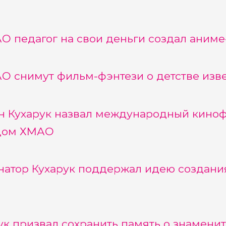
О педагог на свои деньги создал аним
О снимут фильм-фэнтези о детстве изв
н Кухарук назвал международный киноф
дом ХМАО
натор Кухарук поддержал идею создания
О
ук призвал сохранить память о знамен