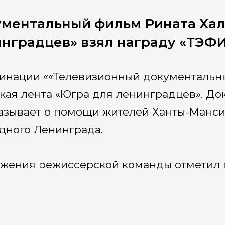
ментальный фильм Рината Хал
нградцев» взял награду «ТЭФ
инации ««Телевизионный документальн
кая лента «Югра для ленинградцев». Д
азывает о помощи жителей Ханты-Манси
дного Ленинграда.
жения режиссерской команды отметил г