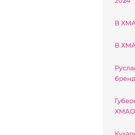
2024
В ХМА
В ХМА
Русла
брен
Губер
ХМА
Кухар