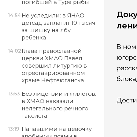
погибшей в Туре рыбы
Доку
Не уследили: в ЯНАО
14:54
детсад заплатит 10 тысяч
лени
за шишку на лбу
ребенка
В ном
Глава православной
14:02
югорс
церкви ХМАО Павел
совершил литургию в
расск
отреставрированном
блока
храме Нефтеюганска
Без лицензии и жилетов:
13:53
Дости
в ХМАО наказали
нелегального речного
таксиста
Напавшими на девочку
13:19
злобными псами в