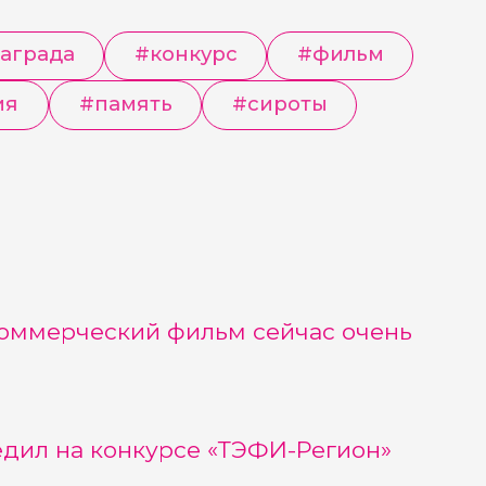
аграда
#
конкурс
#
фильм
ия
#
память
#
сироты
коммерческий фильм сейчас очень
дил на конкурсе «ТЭФИ-Регион»