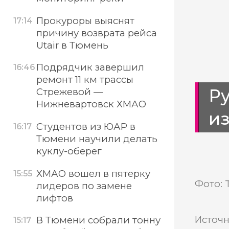
Прокуроры выяснят
17:14
причину возврата рейса
Utair в Тюмень
Подрядчик завершил
16:46
ремонт 11 км трассы
Ру
Стрежевой —
Нижневартовск ХМАО
и
Студентов из ЮАР в
16:17
Тюмени научили делать
куклу-оберег
ХМАО вошел в пятерку
15:55
Фото: 
лидеров по замене
лифтов
Источн
В Тюмени собрали тонну
15:17