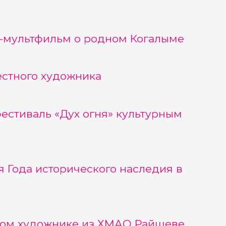
е-мультфильм о родном Когалыме
естного художника
естиваль «Дух огня» культурным
 Года исторического наследия в
итом художнике из ХМАО Райшеве