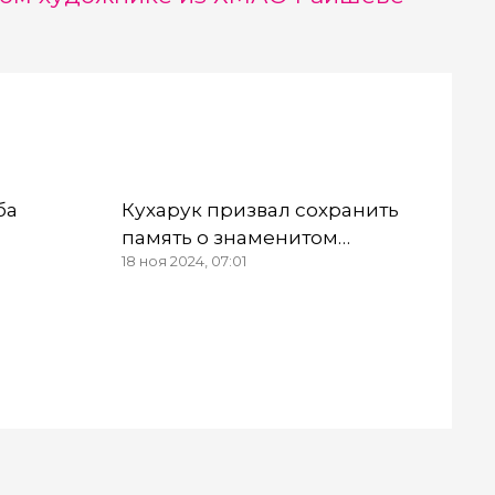
ба
Кухарук призвал сохранить
память о знаменитом
18 ноя 2024, 07:01
Сургута
художнике из ХМАО
Райшеве