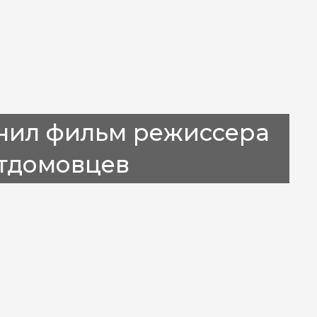
енил фильм режиссера
етдомовцев