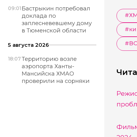
Бастрыкин потребовал
09:01
#
Х
доклада по
заплесневевшему дому
#
ки
в Тюменской области
#
В
5 августа 2026
Территорию возле
18:07
аэропорта Ханты-
Чита
Мансийска ХМАО
проверили на сорняки
Режис
пробл
Фильм