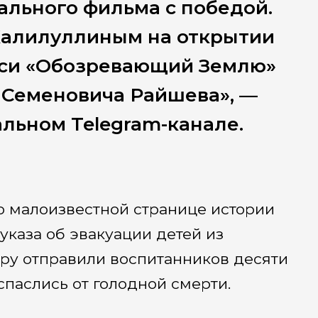
льного фильма с победой.
Халилуллиным на открытии
иси «Обозревающий Землю»
 Семеновича Райшева», —
альном Telegram-канале.
 малоизвестной странице истории
указа об эвакуации детей из
ру отправили воспитанников десяти
спаслись от голодной смерти.