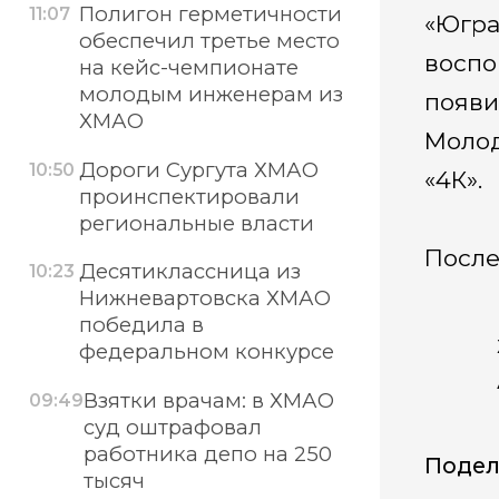
Полигон герметичности
11:07
«Югра
обеспечил третье место
воспо
на кейс-чемпионате
молодым инженерам из
появи
ХМАО
Молод
Дороги Сургута ХМАО
10:50
«4К».
проинспектировали
региональные власти
После
Десятиклассница из
10:23
Нижневартовска ХМАО
победила в
федеральном конкурсе
Взятки врачам: в ХМАО
09:49
суд оштрафовал
работника депо на 250
Подел
тысяч