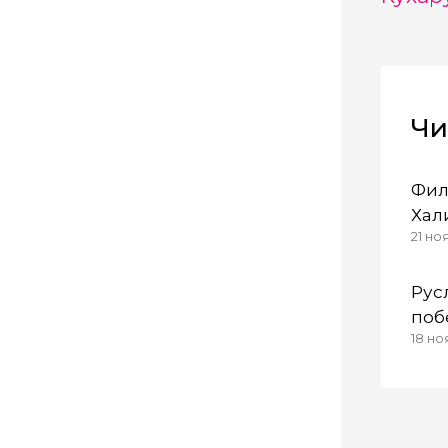
Чи
Фил
Хал
21 но
кон
202
Рус
поб
18 но
из 
фес