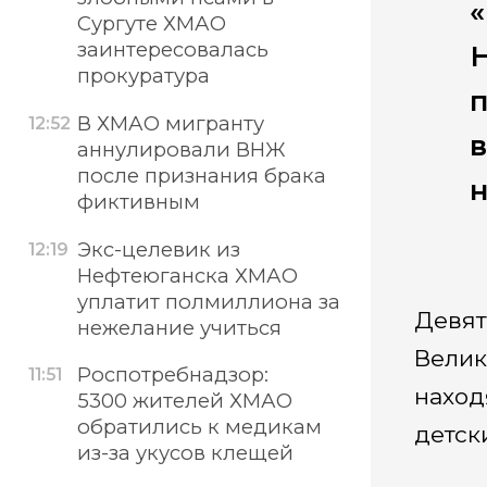
«
Сургуте ХМАО
заинтересовалась
прокуратура
В ХМАО мигранту
12:52
в
аннулировали ВНЖ
после признания брака
н
фиктивным
Экс-целевик из
12:19
Нефтеюганска ХМАО
уплатит полмиллиона за
Девят
нежелание учиться
Велик
Роспотребнадзор:
11:51
наход
5300 жителей ХМАО
обратились к медикам
детск
из-за укусов клещей