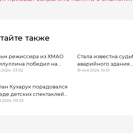
тайте также
ьм режиссера из ХМАО
Стала известна судь
илуллина победил на
аварийного здания
я 2024, 03:02
19 ноя 2024, 10:01
курсе «ТЭФИ-Регион»
культурного центра 
4
ХМАО
лан Кухарук порадовался
еде детских спектаклей
я 2024, 09:35
ХМАО на театральном
тивале