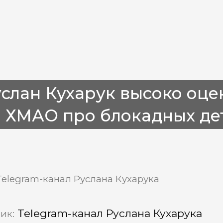
слан Кухарук высоко оц
з ХМАО про блокадных д
Telegram-канал Руслана Кухарука
Telegram-канал Руслана Кухарука
ик: