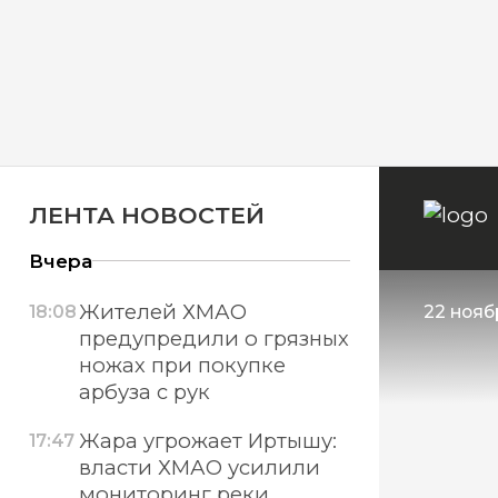
ЛЕНТА НОВОСТЕЙ
Вчера
Жителей ХМАО
18:08
22 нояб
предупредили о грязных
ножах при покупке
арбуза с рук
Жара угрожает Иртышу:
17:47
власти ХМАО усилили
мониторинг реки