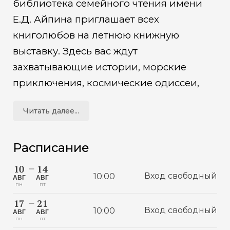
библиотека семейного чтения имени
Е.Д. Айпина приглашает всех
книголюбов на летнюю книжную
выставку. Здесь вас ждут
захватывающие истории, морские
приключения, космические одиссеи,
детективные сюжеты и добрые сказки
Читать далее...
для малышей. Откройте для себя новые
литературные горизонты, погрузитесь в
Расписание
мир литературы, насладитесь
незабываемыми вечерами с любимыми
10
14
—
Вход свободный
10:00
произведениями и пополните свою
АВГ
АВГ
ПН
ПТ
домашнюю библиотеку настоящими
17
21
—
литературными сокровищами.
Вход свободный
10:00
АВГ
АВГ
ПН
ПТ