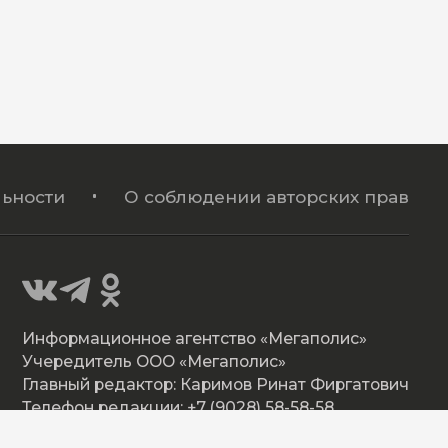
ьности
О соблюдении авторских прав
Информационное агентство «Мегаполис»
Учередитель ООО «Мегаполис»
Главный редактор: Каримов Ринат Фиргатович
Телефон редакции: +7 (9028) 58-58-58
Адрес: Омская ул. 17, Нижневартовск