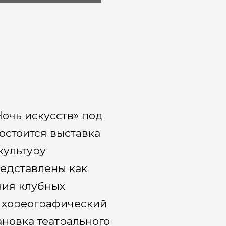
очь искусств» под
остоится выставка
культуру
редставлены как
ния клубных
: хореографический
ановка театрального