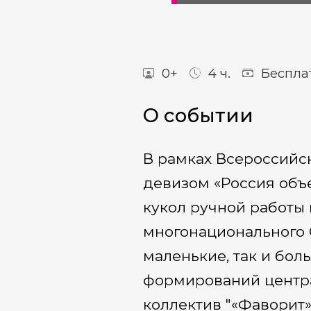
0+
4 ч.
Беспла
О событии
В рамках Всероссийск
девизом «Россия объе
кукол ручной работы
многонационального С
маленькие, так и бол
формирований центра
коллектив "«Фаворит»