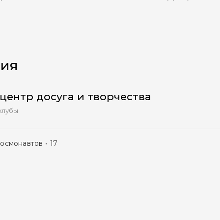
м».
ния
центр досуга и творчества
клубы
осмонавтов
17