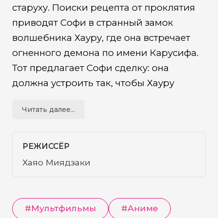
старуху. Поиски рецепта от проклятия
приводят Софи в странный замок
волшебника Хауру, где она встречает
огненного демона по имени Карусифа.
Тот предлагает Софи сделку: она
должна устроить так, чтобы Хауру
расторг связывающий демона контракт,
Читать далее...
а он, в свою очередь, вернет ей
внешность юной девушки...
РЕЖИССЁР
Хаяо Миядзаки
#
Мультфильмы
#
Аниме