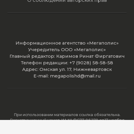
О соблюдении авторских прав
Информационное агентство «Мегаполис»
Учередитель ООО «Мегаполис»
Главный редактор: Каримов Ринат Фиргатович
Телефон редакции: +7 (9028) 58-58-58
Адрес: Омская ул. 17, Нижневартовск
E-mail: megapolishd@mail.ru
При использовании материалов ссылка обязательна.
Регистрационный номер ИА № ФС77-86278 от 17 ноября
2023 года зарегистрировано Федеральной службой по
надзору в сфере связи, информационных технологий и