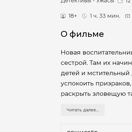
Детективы
Ужасы
12
18+
1 ч. 33 мин.
О фильме
Новая воспитательни
сестрой. Там их начи
детей и мстительный 
успокоить призраков
раскрыть зловещую та
Читать далее...