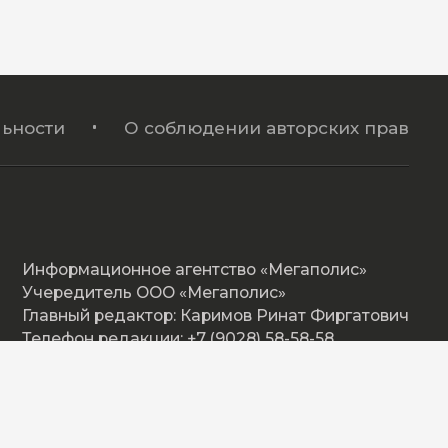
ьности
О соблюдении авторских прав
Информационное агентство «Мегаполис»
Учередитель ООО «Мегаполис»
Главный редактор: Каримов Ринат Фиргатович
Телефон редакции: +7 (9028) 58-58-58
Адрес: Омская ул. 17, Нижневартовск
E-mail: megapolishd@mail.ru