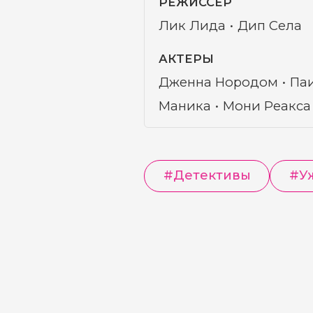
РЕЖИССЁР
Лик Лида
Дип Села
АКТЕРЫ
Дженна Нородом
Паи
Маника
Мони Реакса
#
Детективы
#
У