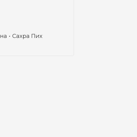
ана
Сахра Пих