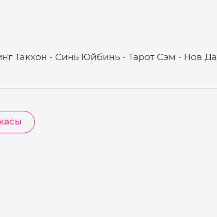
нг Такхон
Синь Юйбинь
Тарот Сэм
Нов Д
жасы