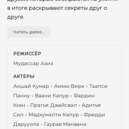
в итоге раскрывают секреты друг о
друге.
Читать далее...
РЕЖИССЁР
Мудассар Азиз
АКТЕРЫ
Акшай Кумар
Амми Вирк
Таапси
Панну
Ваани Капур
Фардин
Кхан
Прагья Джайсвал
Адитья
Сил
Мадхумалти Капур
Фредди
Дарууола
Гаурав Манвани