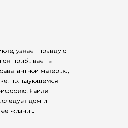
те, узнает правду о
и он прибывает в
равагантной матерью,
яке, пользующемся
эйфорию, Райли
сследует дом и
 ее жизни…