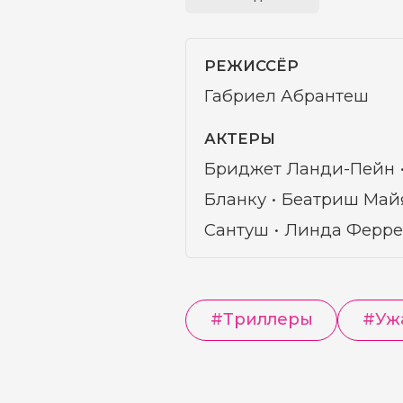
РЕЖИССЁР
Габриел Абрантеш
АКТЕРЫ
Бриджет Ланди-Пейн
Бланку
Беатриш Май
Сантуш
Линда Ферр
#
Триллеры
#
Уж