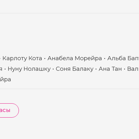
Карлоту Кота
Анабела Морейра
Альба Бап
я
Нуну Нолашку
Соня Балаку
Ана Тан
Вал
ейра
асы