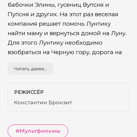
бабочки Элины, гусениц Вупсня и
Пупсня и других. На этот раз веселая
компания решает помочь Лунтику
найти маму и вернуться домой на Луну.
Для этого Лунтику необходимо
взобраться на Черную гору, дорога на
которую полна приключений и
Читать далее...
опасностей. Дружба героев будет
подвергаться сложным испытаниям, но
добрые и верные товарищи сумеют
РЕЖИССЁР
преодолеть любые преграды.
Константин Бронзит
#
Мультфильмы