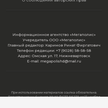
О соблюдении авторских прав
Информационное агентство «Мегаполис»
Учередитель ООО «Мегаполис»
Главный редактор: Каримов Ринат Фиргатович
Телефон редакции: +7 (9028) 58-58-58
Адрес: Омская ул. 17, Нижневартовск
E-mail: megapolishd@mail.ru
При использовании материалов ссылка обязательна.
Регистрационный номер ИА № ФС77-86278 от 17 ноября
2023 года зарегистрировано Федеральной службой по
надзору в сфере связи, информационных технологий и